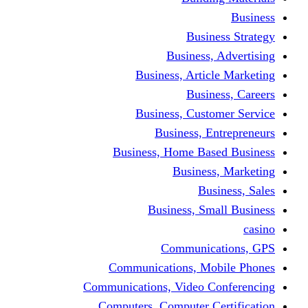
Busine
Business, 
Business, Articl
Busine
Business, Custo
Business, En
Business, Home Base
Business
Busi
Business, Sma
Communica
Communications, Mob
Communications, Video Co
Computers, Computer Ce