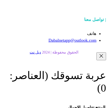
Dabalnetapp@o
حقوق محفوظة | 2024
دبل نت
سوقك
(العناصر:
إجمالي