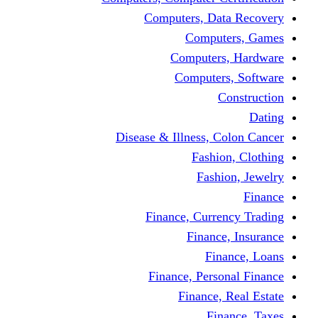
Computers, Dat
Comput
Computers
Computers
C
Disease & Illness, C
Fashio
Fashi
Finance, Curre
Finance
Fin
Finance, Perso
Finance, 
Fin