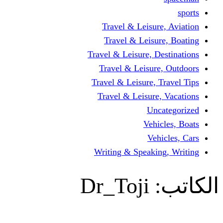
Travel & Leisur
Travel & Leisu
Travel & Leisure, D
Travel & Leisur
Travel & Leisure, 
Travel & Leisure
Un
Vehi
Veh
Writing & Speaki
Dr_Toji