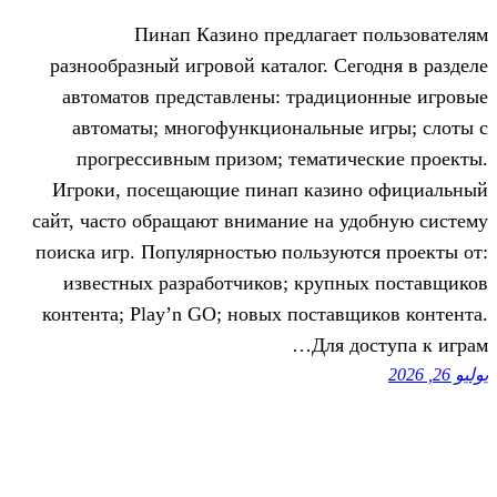
Пинап Казино предлагае
разнообразный игровой каталог. Се
автоматов представлены: традиц
автоматы; многофункциональные
прогрессивным призом; темати
Игроки, посещающие пинап кази
сайт, часто обращают внимание на 
поиска игр. Популярностью пользую
известных разработчиков; крупн
контента; Play’n GO; новых постав
Для 