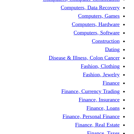
Computers, Dat
Comput
Computers
Computers
C
Disease & Illness, C
Fashio
Fashi
Finance, Curre
Finance
Fin
Finance, Perso
Finance, 
Fin