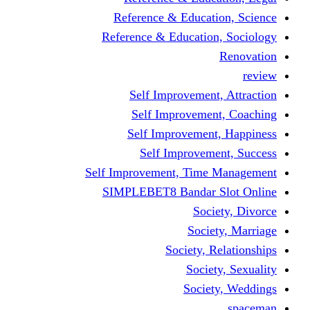
Reference & Educati
Reference & Education
Self Improvement,
Self Improvemen
Self Improvement
Self Improveme
Self Improvement, Time 
SIMPLEBET8 Bandar S
Socie
Societ
Society, R
Societ
Societ