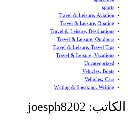
Travel & Leisur
Travel & Leisu
Travel & Leisure, D
Travel & Leisur
Travel & Leisure, 
Travel & Leisure
Un
Vehi
Veh
Writing & Speaki
joesph8202