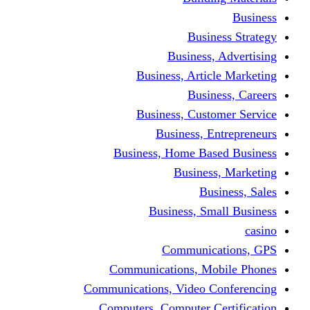
Busine
Business, 
Business, Articl
Busine
Business, Custo
Business, En
Business, Home Base
Business
Busi
Business, Sma
Communica
Communications, Mob
Communications, Video Co
Computers, Computer Ce