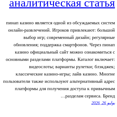
аналитическая 
пинап казино является одной из обс
онлайн-развлечений. Игроков привл
выбор игр; современный диз
обновления; поддержка смартфон
казино официальный сайт можно 
основными разделами платформы. Кат
видеослоты; варианты рул
классические казино-игры; лайв
пользователи также используют альте
платформы для получения досту
разделам