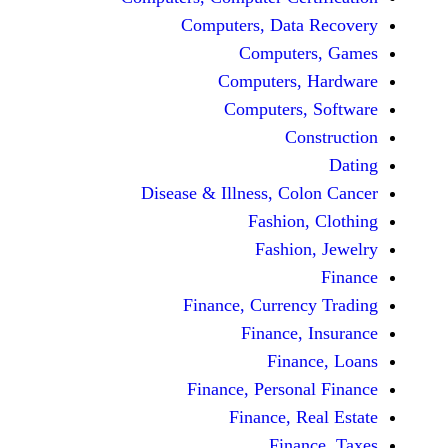
Computers, Dat
Comput
Computers
Computers
C
Disease & Illness, C
Fashio
Fashi
Finance, Curre
Finance
Fina
Finance, Perso
Finance, 
Fin