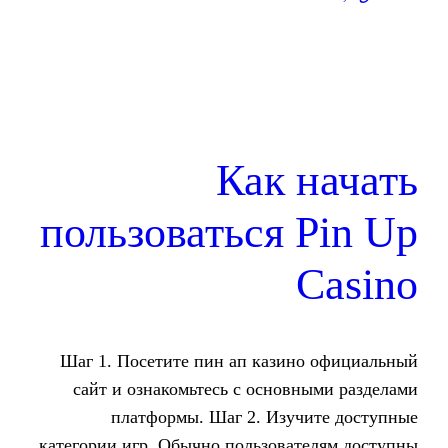
Как 
пользоваться 
Шаг 1. Посетите пин ап кази
сайт и ознакомьтесь с осно
платформы. Шаг 2. Изу
категории игр. Обычно пользова