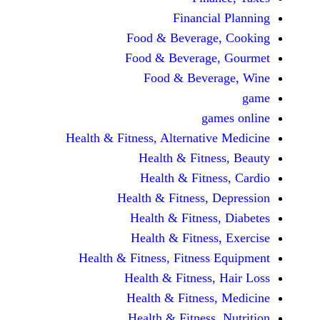
Financi
Food & Beverag
Food & Beverag
Food & Beve
ga
Health & Fitness, Alternati
Health & Fitn
Health & Fitn
Health & Fitness,
Health & Fitnes
Health & Fitnes
Health & Fitness, Fitnes
Health & Fitness
Health & Fitnes
Health & Fitness