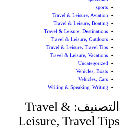
Travel & Leisur
Travel & Leisu
Travel & Leisure, D
Travel & Leisur
Travel & Leisure, 
Travel & Leisure
Unc
Vehi
Veh
Writing & Speaki
ف:
Travel &
Leisure, Trav