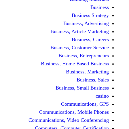
Busine
Business, 
Business, Articl
Busine
Business, Custo
Business, En
Business, Home Base
Business
Busi
Business, Sma
Communicat
Communications, Mob
Communications, Video Co
Computers, Computer Ce