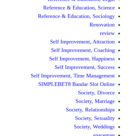
Reference & Educatio
Reference & Education,
Self Improvement,
Self Improvement
Self Improvement,
Self Improvemen
Self Improvement, Time 
SIMPLEBET8 Bandar S
Socie
Societ
Society, Re
Society
Society