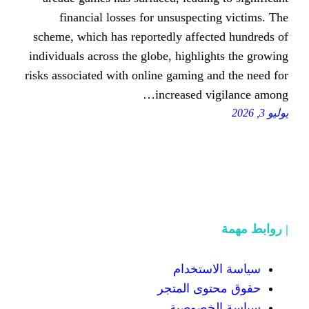
financial losses for unsuspec
scheme, which has reportedly affe
individuals across the globe, highl
risks associated with online gaming
increased 
تخدام
ى المتجر
صوصية