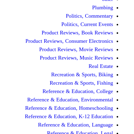
Politics, 
Politics, Cur
Product Reviews, Bo
Product Reviews, Consumer E
Product Reviews, Mov
Product Reviews, Mus
Recreation & Spo
Recreation & Spor
Reference & Educatio
Reference & Education, Env
Reference & Education, Hom
Reference & Education, K-12
Reference & Education
Reference & Educat