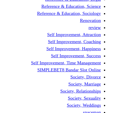
Reference & Educati
Reference & Education
Self Improvement,
Self Improvemen
Self Improvement
Self Improveme
Self Improvement, Time 
SIMPLEBET8 Bandar S
Socie
Societ
Society, R
Societ
Societ