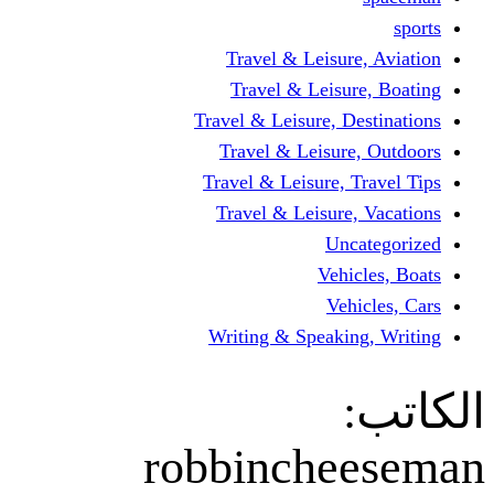
Travel & Leisur
Travel & Leisu
Travel & Leisure, D
Travel & Leisur
Travel & Leisure, 
Travel & Leisure
Un
Vehi
Veh
Writing & Speaki
robbinche