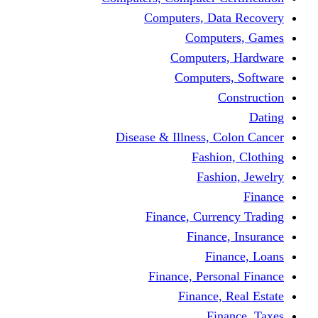
Computers, Dat
Comput
Computers
Computers
C
Disease & Illness, C
Fashio
Fashi
Finance, Curre
Finance
Fin
Finance, Perso
Finance, 
Fin