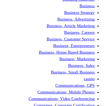
Busine
Business, 
Business, Articl
Busine
Business, Custo
Business, En
Business, Home Base
Business
Busi
Business, Sma
Communica
Communications, Mob
Communications, Video Co
Computers, Computer Ce