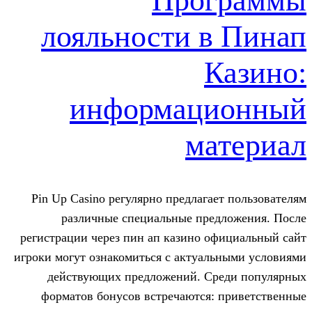
Прог
лояльности в
К
информаци
ма
Pin Up Casino регулярно предлагае
различные специальные пред
регистрации через пин ап казино о
игроки могут ознакомиться с актуал
действующих предложений. Ср
форматов бонусов встречаются: 