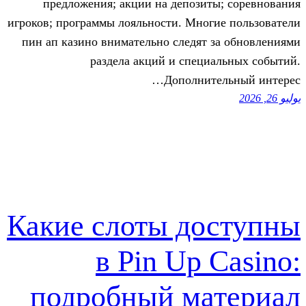
предложения; акции на депозит
игроков; программы лояльности. Мног
пин ап казино внимательно следят 
раздела акций и специ
Дополните
Какие слоты до
в Pin Up 
подробный ма