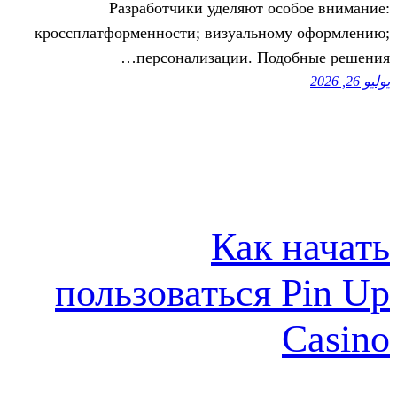
Разработчики уделяют о
кроссплатформенности; визуально
персонализации. Под
Как 
пользоваться