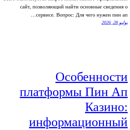
сайт, позволяющий найти осно
сервисе. Вопрос: Для чег
Особе
платформы 
К
информаци