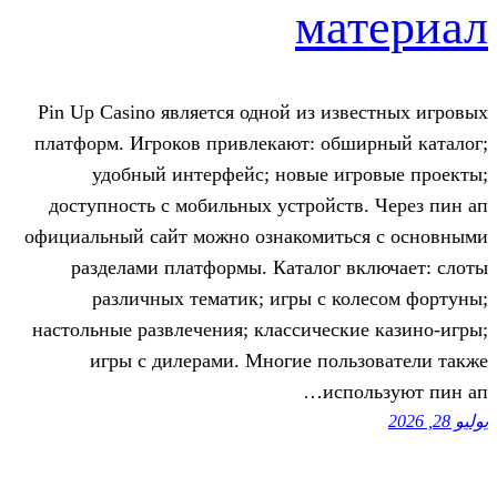
ма
Pin Up Casino является одной из из
платформ. Игроков привлекают: обш
удобный интерфейс; новые иг
доступность с мобильных устройст
официальный сайт можно ознакомить
разделами платформы. Каталог 
различных тематик; игры с к
настольные развлечения; классическ
игры с дилерами. Многие пол
исп