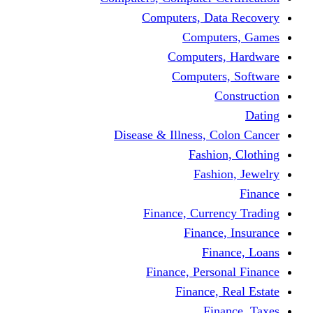
Computers, Dat
Comput
Computers
Computers
C
Disease & Illness, C
Fashio
Fashi
Finance, Curre
Finance
Fin
Finance, Perso
Finance, 
Fin