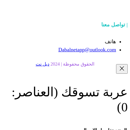
Dabalnetapp@o
حقوق محفوظة | 2024
دبل نت
سوقك
(العناصر: