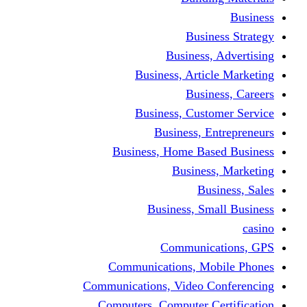
Busine
Business, 
Business, Articl
Busine
Business, Custo
Business, En
Business, Home Base
Business
Busi
Business, Sma
Communica
Communications, Mob
Communications, Video Co
Computers, Computer Ce