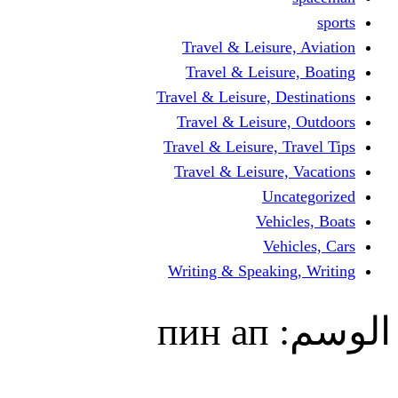
Travel & Leisur
Travel & Leisu
Travel & Leisure, D
Travel & Leisur
Travel & Leisure, 
Travel & Leisure
Un
Vehi
Veh
Writing & Speaki
пин ап