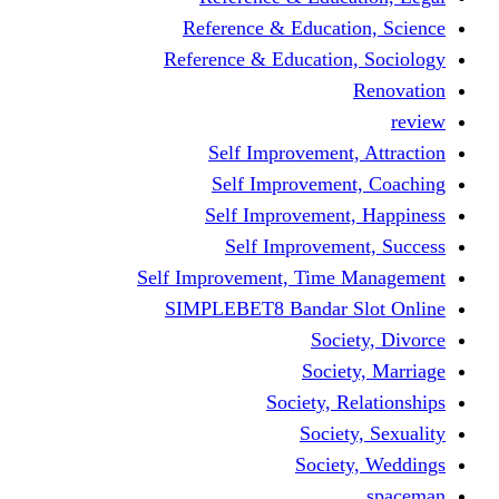
Reference & Educati
Reference & Education
Self Improvement,
Self Improvemen
Self Improvement
Self Improveme
Self Improvement, Time 
SIMPLEBET8 Bandar S
Socie
Societ
Society, R
Societ
Societ