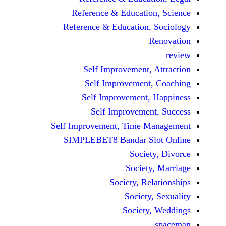
Reference & Educatio
Reference & Education,
Self Improvement,
Self Improvement
Self Improvement,
Self Improvemen
Self Improvement, Time 
SIMPLEBET8 Bandar S
Socie
Societ
Society, Re
Society
Society