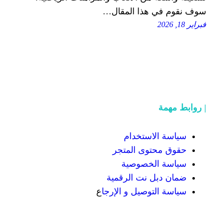
ذا المقال…
تخدام
ى المتجر
صوصية
ت الرقمية
يل و الإرجا
ع