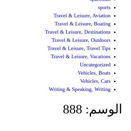
Travel & Leisur
Travel & Leisu
Travel & Leisure, D
Travel & Leisur
Travel & Leisure, 
Travel & Leisure
Unc
Vehi
Veh
Writing & Speaki
888