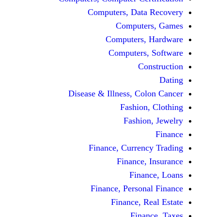
Computers, Dat
Comput
Computers
Computers
C
Disease & Illness, C
Fashio
Fashi
Finance, Curre
Finance
Fina
Finance, Perso
Finance, 
Fin