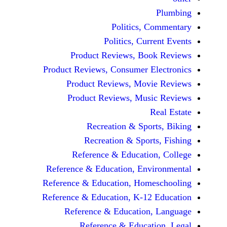
Politics, 
Politics, Cur
Product Reviews, Bo
Product Reviews, Consumer E
Product Reviews, Mov
Product Reviews, Mus
Recreation & Spo
Recreation & Spor
Reference & Educatio
Reference & Education, Env
Reference & Education, Hom
Reference & Education, K-12
Reference & Education
Reference & Educat