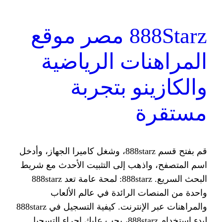
888Starz مصر موقع
ات الرياضية
نو بتجربة
ة
قم بفتح قسم 888starz، وشغل كاميرا الجهاز، وأدخل
ذهب إلى التثبيت الأحدث مع شريط
البحث السريع. 888starz: لمحة عامة تعد 888starz
 الرائدة في عالم الألعاب
والمراهنات عبر الإنترنت. كيفية التسجيل في 888starz
لبدء استخدام 888starz، يجب عليك إجراء التسجيل.