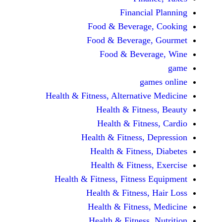
Financi
Food & Beverag
Food & Beverag
Food & Beve
ga
Health & Fitness, Alternati
Health & Fitn
Health & Fitn
Health & Fitness,
Health & Fitnes
Health & Fitnes
Health & Fitness, Fitnes
Health & Fitness
Health & Fitnes
Health & Fitness