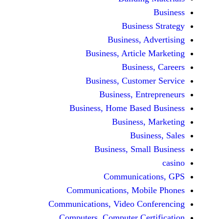
Busine
Business, 
Business, Articl
Busine
Business, Custo
Business, En
Business, Home Base
Business
Busi
Business, Sma
Communicat
Communications, Mob
Communications, Video Co
Computers, Computer Ce