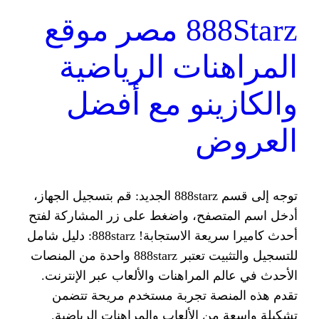
888Starz مصر موقع
ات الرياضية
نو مع أفضل
ض
توجه إلى قسم 888starz الجديد: قم بتسجيل الجهاز،
فح، واضغط على زر المشاركة لفتح
أحدث كاميرا سريعة الاستجابة! 888starz: دليل شامل
للتسجيل والتثبيت تعتبر 888starz واحدة من المنصات
لمراهنات والألعاب عبر الإنترنت.
ة تجربة مستخدم مريحة تتضمن
الألعاب والمراهنات الرياضية.