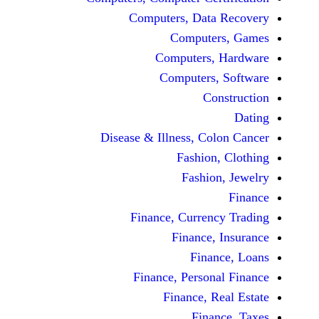
Computers, Dat
Comput
Computers
Computers
C
Disease & Illness, C
Fashio
Fashi
Finance, Curre
Finance
Fina
Finance, Perso
Finance, 
Fin