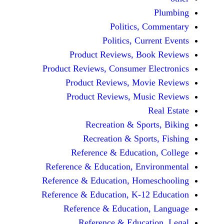
Politics, 
Politics, Cur
Product Reviews, Bo
Product Reviews, Consumer E
Product Reviews, Mov
Product Reviews, Mus
Recreation & Spo
Recreation & Spor
Reference & Educatio
Reference & Education, Env
Reference & Education, Hom
Reference & Education, K-12
Reference & Education
Reference & Educat