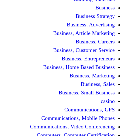
Busine
Business, 
Business, Articl
Busine
Business, Custo
Business, En
Business, Home Base
Business
Busi
Business, Sma
Communicat
Communications, Mob
Communications, Video Co
Computers, Computer Ce