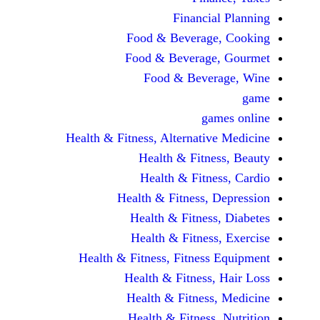
Financi
Food & Beverag
Food & Beverag
Food & Beve
ga
Health & Fitness, Alternati
Health & Fitn
Health & Fitn
Health & Fitness,
Health & Fitnes
Health & Fitnes
Health & Fitness, Fitnes
Health & Fitness
Health & Fitnes
Health & Fitness