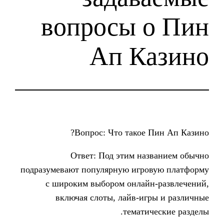
вопросы 
Ап К
Вопрос: Что такое
Ответ: Под этим на
подразумевают популярную игр
с широким выбором онлай
включая слоты, лайв-иг
темати