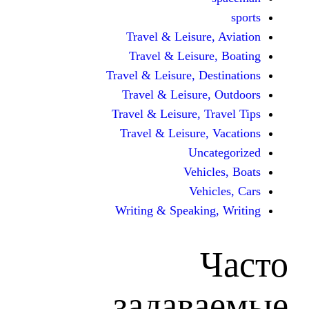
Travel & Leisur
Travel & Leisu
Travel & Leisure, D
Travel & Leisur
Travel & Leisure, 
Travel & Leisure
Unc
Vehi
Veh
Writing & Speaki
задав