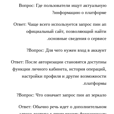
Вопрос: Где пользователи и
информаци
Ответ: Чаще всего используетс
официальный сайт, поз
основные свед
Вопрос: Для чего нужен 
Ответ: После авторизации стано
функции личного кабинета, ист
настройки профиля и друг
Вопрос: Что означает запрос 
Ответ: Обычно речь идет о 
адресе доступа к привычно