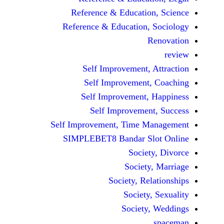
Reference & Educatio
Reference & Education,
Self Improvement,
Self Improvement
Self Improvement,
Self Improvemen
Self Improvement, Time 
SIMPLEBET8 Bandar S
Socie
Societ
Society, Re
Society
Society