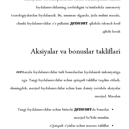
foydalanuvchilarning xavfsizligini 
texnologiyalardan foydalanadi. Bu, umuman olgand
chunki foydalanuvchilar o‘z pullarini
депозит
Aksiyalar va bonusla
888Starzda foydalanuvchilar turli bonuslardan fo
ega. Yangi foydalanuvchilar uchun qiziqarli ta
shuningdek, mavjud foydalanuvchilar uchun ham doim
Yangi foydalanuvchilar uchun birinchi
депоз
mavjud bo
Qiziqarli o‘yinlar uchun ma