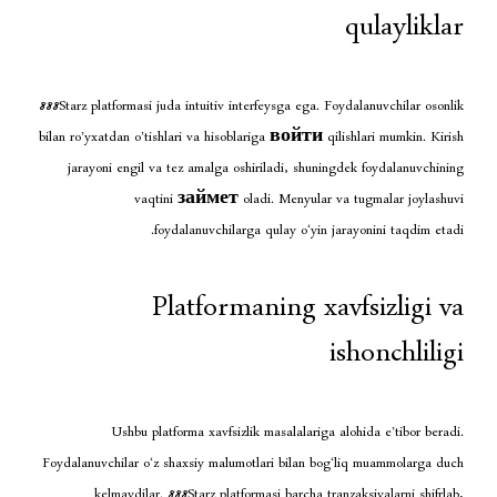
888Starz platformasi juda intuitiv interfeysga ega. F
bilan ro’yxatdan o’tishlari va hisoblariga
войти
qil
jarayoni engil va tez amalga oshiriladi, shunin
vaqtini
займет
oladi. Menyular v
foydalanuvchilarga qulay o‘yin j
Platformaning xa
i
Ushbu platforma xavfsizlik masalalariga 
Foydalanuvchilar o‘z shaxsiy malumotlari bilan bog
kelmaydilar. 888Starz platformasi barcha tra