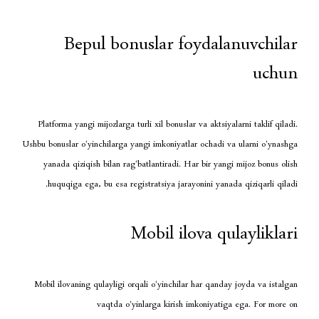
Bepul bonuslar foyda
Platforma yangi mijozlarga turli xil bonuslar va akt
Ushbu bonuslar o‘yinchilarga yangi imkoniyatlar ocha
yanada qiziqish bilan rag‘batlantiradi. Har bir 
huquqiga ega, bu esa registratsiya jarayonini y
Mobil ilova 
Mobil ilovaning qulayligi orqali o‘yinchilar har q
vaqtda o’yinlarga kirish imkoniy