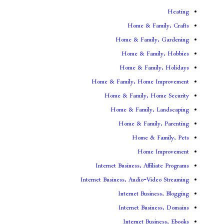
Home & F
Home & Famil
Home & Fam
Home & Fami
Home & Family, Home
Home & Family, H
Home & Family,
Home & Fami
Home & 
Home
Internet Business, Aff
Internet Business, Audio-V
Internet Busi
Internet Bus
Internet Bu