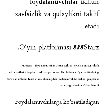
foydalanuvchi
xavfsizlik va qulayli
O‘yin platformasi 
888Starz – foydalanuvchilar uchun turli xil
imkoniyatlarini taqdim etadigan platforma. Bu platfor
turli variantlarini taklif etadi, shuningdek foydalanuvc
yaratishga 
Foydalanuvchilarga ko‘r