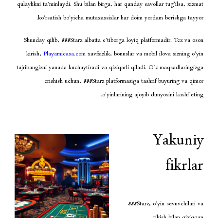
qulaylikni ta’minlaydi. Shu bilan birga, har qanday sa
ko‘rsatish bo‘yicha mutaxassislar har doim y
Shunday qilib, 888Starz albatta e’tiborga loyiq pl
kirish,
Playamicasa.com
xavfsizlik, bonuslar va mo
tajribangizni yanada kuchaytiradi va qiziqarli qiladi
erishish uchun, 888Starz platformasiga tas
o‘yinlarining ajoyi
888Starz