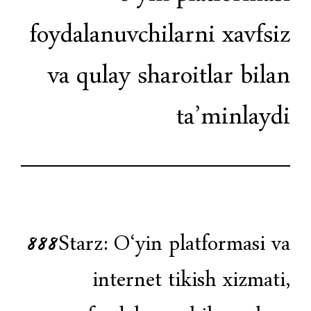
foydalanuvchilarni
va qulay sharoitl
ta’
888Starz: O‘yin platf
internet tikis