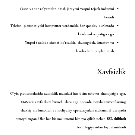
Oson va tez ro‘yxatdan o‘tish jarayoni vaqtni 
Telefon, planshet yoki kompyuter yordamida har qa
kirish im
Yuqori tezlikda xizmat ko‘rsatish, shuningd
hisobotlar
O‘yin platformalarida xavfsizlik masalasi har doim u
888Starz xavfsizlikni birinchi darajaga qo‘yad
shaxsiy ma’lumotlari va moliyaviy operatsiya
himoyalangan Ular har bir ma’lumotni himoya qil
texnologi