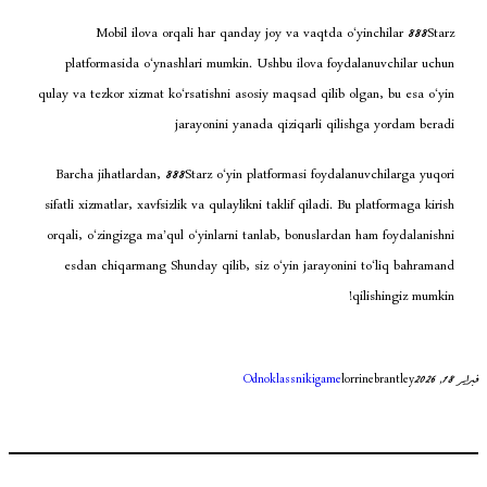
Mobil ilova orqali har qanday joy va vaqtd
platformasida o‘ynashlari mumkin. Ushbu ilova 
qulay va tezkor xizmat ko‘rsatishni asosiy maqsad qil
jarayonini yanada qiziqarli 
Barcha jihatlardan, 888Starz o‘yin platformasi foy
sifatli xizmatlar, xavfsizlik va qulaylikni taklif qilad
orqali, o‘zingizga ma’qul o‘yinlarni tanlab, bonusl
esdan chiqarmang Shunday qilib, siz o‘yin jaray
Odnoklassniki
ga