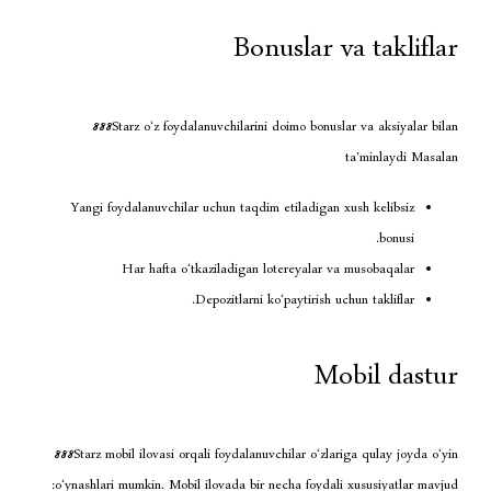
Bonuslar 
888Starz o‘z foydalanuvchilarini doimo bonu
Yangi foydalanuvchilar uchun taqdim etiladigan
Har hafta o‘tkaziladigan lotereyalar 
Depozitlarni ko‘paytirish 
M
888Starz mobil ilovasi orqali foydalanuvchilar o‘zl
o‘ynashlari mumkin. Mobil ilovada bir necha foydal