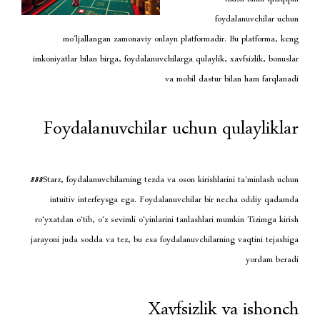
f
mo‘ljallangan zamonaviy onlayn platformad
imkoniyatlar bilan birga, foydalanuvchilarga qulayli
va mobil dastu
Foydalanuvchilar uchun 
888Starz, foydalanuvchilarning tezda va oson kirishl
intuitiv interfeysga ega. Foydalanuvchilar b
ro‘yxatdan o‘tib, o‘z sevimli o‘yinlarini tanlashlar
jarayoni juda sodda va tez, bu esa foydalanuvchilar
Xavfsizli