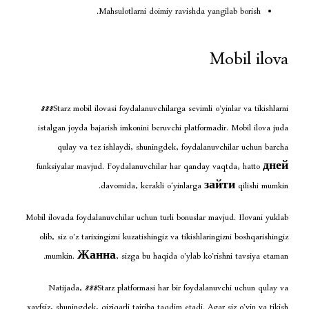
Mahsulotlarni doimiy ravishda y
888Starz mobil ilovasi foydalanuvchilarga sevimli 
istalgan joyda bajarish imkonini beruvchi platfor
qulay va tez ishlaydi, shuningdek, foydala
funksiyalar mavjud. Foydalanuvchilar har qanday
davomida, kerakli o‘yinlarga
з
Mobil ilovada foydalanuvchilar uchun turli bonuslar 
olib, siz o’z tarixingizni kuzatishingiz va tikishla
mumkin.
Жанна
, sizga bu haqida o’ylab ko
Natijada, 888Starz platformasi har bir foydal
xavfsiz, shuningdek, qiziqarli tajriba taqdim etadi. A