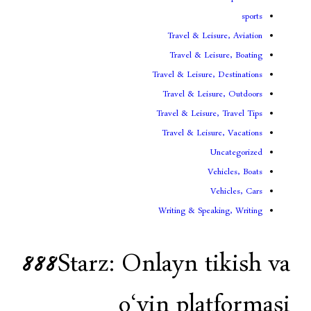
Travel & Lei
Travel & Le
Travel & Leisure
Travel & Leis
Travel & Leisur
Travel & Leis
V
Writing & Spea
888Starz: Onlayn t
o‘yin pla