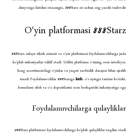
dunyosiga kirishni istasangiz, 888Starz siz uchu
O‘yin platformasi
888Starz onlayn tikish xizmati va o‘yin platformasi 
ko‘plab imkoniyatlar taklif etadi. Ushbu platforma o‘
keng assortimentdagi o‘yinlar va yuqori xavfsizlik
turadi Foydalanuvchilar 888Starzga
kirib
, o‘z u
bonuslarni olish va o‘z depozitlarini oson boshqa
Foydalanuvchilarga 
888Starz platformasi foydalanuvchilarga ko‘plab qu