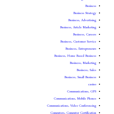
Bus
Busines
Business, Art
Bus
Business, Cu
Business,
Business, Home B
Busin
B
Business, 
Communi
Communications, 
Communications, Video
Computers, Computer