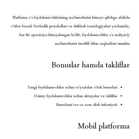
Platforma o‘z foydalanuvchilarining ma’lumotlarini h
e’tibor beradi Xavfsizlik protokollari va shifrlash tex
har bir operatsiya himoyalangan bo‘lib, foydala
ma’lumotlarini tinchlik b
Bonuslar hamd
Yangi foydalanuvchilar uchun ro‘yxatdan o‘
Doimiy foydalanuvchilar uchun aktsiyal
Bonuslarni tez va oson o
Mobi