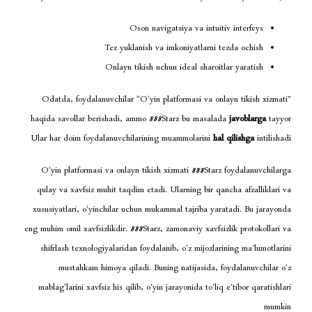
Oson navigatsiya va int
Tez yuklanish va imkoniyatlarn
Onlayn tikish uchun ideal shar
Odatda, foydalanuvchilar “O‘yin platformasi va 
haqida savollar berishadi, ammo 888Starz bu mas
Ular har doim foydalanuvchilarining muammolarini
O‘yin platformasi va onlayn tikish xizmati 888St
qulay va xavfsiz muhit taqdim etadi. Ularning bir
xususiyatlari, o‘yinchilar uchun mukammal tajriba 
eng muhim omil xavfsizlikdir. 888Starz, zamonaviy xav
shifrlash texnologiyalaridan foydalanib, o‘z mijoz
mustahkam himoya qiladi. Buning natijasida
mablag‘larini xavfsiz his qilib, o‘yin jarayonida to‘