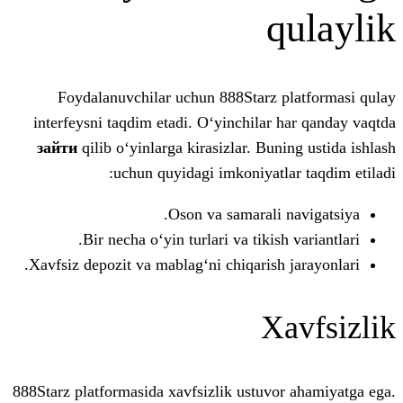
q
Foydalanuvchilar uchun 888Starz p
interfeysni taqdim etadi. O‘yinchilar 
зайти
qilib o‘yinlarga kirasizlar. Bun
uchun quyidagi imkoniyatla
Oson va samarali 
Bir necha o‘yin turlari va tikish
Xavfsiz depozit va mablag‘ni chiqarish 
X
888Starz platformasida xavfsizlik ustuvo