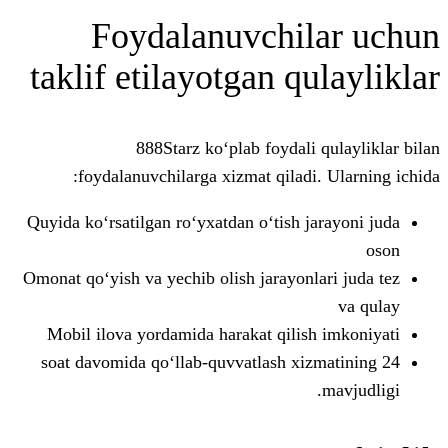
Foydalanuvchil
taklif etilayotgan qu
888Starz ko‘plab foydali 
foydalanuvchilarga xizmat qiladi.
Quyida ko‘rsatilgan ro‘yxatdan o‘tish j
Omonat qo‘yish va yechib olish jarayonla
Mobil ilova yordamida harakat qilish
24 soat davomida qo‘llab-quvvatlash xi