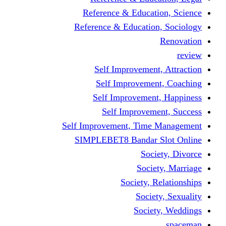
Reference & Educati
Reference & Education
Self Improvement,
Self Improvemen
Self Improvement
Self Improveme
Self Improvement, Time 
SIMPLEBET8 Bandar S
Socie
Societ
Society, R
Societ
Societ