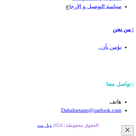
يل و الإرجا
ع
Dabalnetapp@o
حقوق محفوظة | 2024
دبل نت