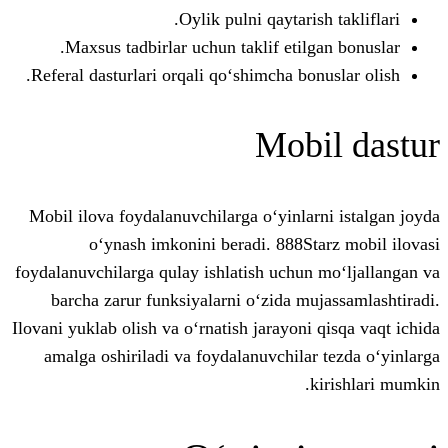
Oylik pulni qaytaris
Maxsus tadbirlar uchun taklif etilg
Referal dasturlari orqali qo‘shimcha bon
Mobi
Mobil ilova foydalanuvchilarga o‘yinlar
o‘ynash imkonini beradi. 888St
foydalanuvchilarga qulay ishlatish uchun
barcha zarur funksiyalarni o‘zida mu
Ilovani yuklab olish va o‘rnatish jarayoni 
amalga oshiriladi va foydalanuvchilar
k