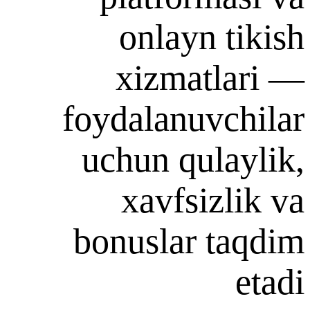
onlayn 
xizmat
foydalanuv
uchun qul
xavfsiz
bonuslar 