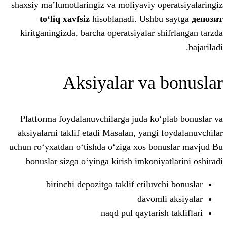
shaxsiy ma’lumotlaringiz va moliyaviy o
to‘liq xavfsiz
hisoblanadi. Ushb
kiritganingizda, barcha operatsiyalar s
Aksiyalar va
Platforma foydalanuvchilarga juda ko
aksiyalarni taklif etadi Masalan, yangi
uchun ro‘yxatdan o‘tishda o‘ziga xos bo
bonuslar sizga o‘yinga kirish imkoniy
birinchi depozitga taklif etiluv
davoml
naqd pul qaytaris