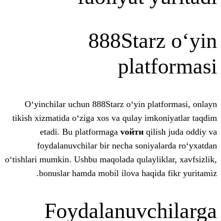
888Star
plat
O‘yinchilar uchun 888Starz o‘yin pl
tikish xizmatida o‘ziga xos va qulay im
etadi. Bu platformaga
vойти
qil
foydalanuvchilar bir necha soniy
o‘tishlari mumkin. Ushbu maqolada qulayli
bonuslar hamda mobil ilova haqid
Foydalanuvc