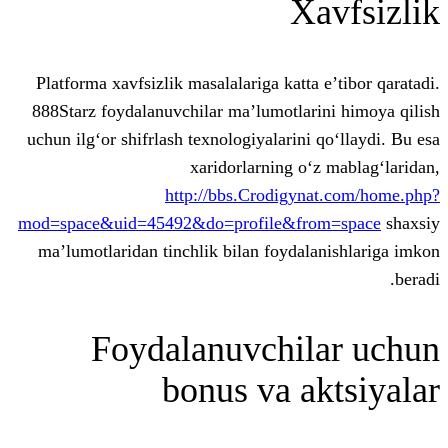
X
Platforma xavfsizlik masalalariga katta
888Starz foydalanuvchilar ma’lumotlar
uchun ilg‘or shifrlash texnologiyalarini 
xaridorlarning o‘
http://bbs.Crodigyn
mod=space&uid=45492&do=profile&fr
ma’lumotlaridan tinchlik bilan foydal
Foydalanuvchil
bonus va a