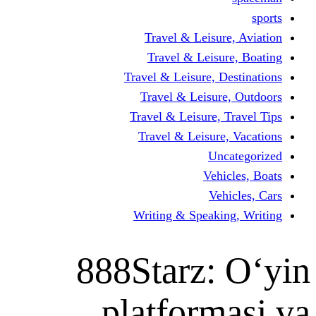
Travel & Leisur
Travel & Leisu
Travel & Leisure, D
Travel & Leisur
Travel & Leisure, 
Travel & Leisure
Un
Vehi
Veh
Writing & Speaki
888Starz:
platform