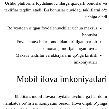
Ushbu platforma foydalanuvchilarga qizi
takliflar taqdim etadi. Bu bonuslar quyida
Ro‘yxatdan o‘tgan foydalanuvchilar u
Foydalanuvchilar tomonidan kiritil
omonatga mo‘ljall
Maxsus takliflar va aktsiyalarni qo‘
im
Mobil ilova imko
888Starz mobil ilovasi foydalanuv
harakatda bo‘lish imkoniyatini beradi. Ilo