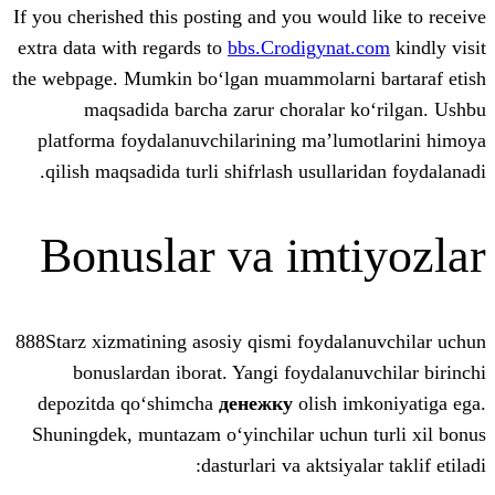
If you cherished this posting and you woul
extra data with regards to
bbs.Crodigyna
the webpage. Mumkin bo‘lgan muammolarn
maqsadida barcha zarur choralar 
platforma foydalanuvchilarining ma’lu
qilish maqsadida turli shifrlash usulla
Bonuslar va imt
888Starz xizmatining asosiy qismi foydal
bonuslardan iborat. Yangi foydalan
depozitda qo‘shimcha
денежку
olish i
Shuningdek, muntazam o‘yinchilar uchun
dasturlari va aktsiya