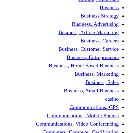
Busine
Business, 
Business, Articl
Busine
Business, Custo
Business, En
Business, Home Base
Business
Busi
Business, Sma
Communica
Communications, Mob
Communications, Video Co
Computers, Computer Ce