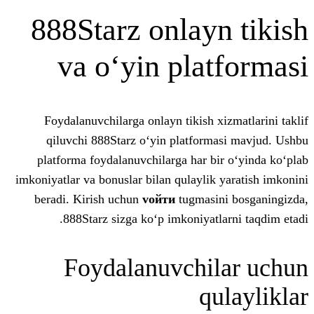
888Starz onlayn
va o‘yin plat
Foydalanuvchilarga onlayn tikish xi
qiluvchi 888Starz o‘yin platforma
platforma foydalanuvchilarga har bi
imkoniyatlar va bonuslar bilan qulaylik 
beradi. Kirish uchun
vойти
tugmasin
888Starz sizga ko‘p imkoniyatla
Foydalanuvchil
qu