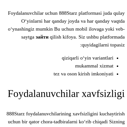
Foydalanuvchilar uchun 888Starz platfo
O‘yinlarni har qanday joyda va h
o‘ynashingiz mumkin Bu uchun mobil i
saytga
зайти
qilish kifoya. Siz 
quyi
qiziqarli o‘yi
mukamm
tez va oson kiris
Foydalanuvchilar xa
888Starz foydalanuvchilarining xavfsizli
uchun bir qator chora-tadbiralarni ko‘ri