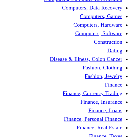
Computers, Dat
Comput
Computers
Computers
C
Disease & Illness, C
Fashio
Fashi
Finance, Curre
Finance
Fin
Finance, Perso
Finance, 
Fin