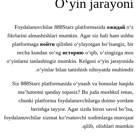
O‘yin j
Foydalanuvchilar 888Starz platform
fikrlarini almashishlari mumkin. Agar s
platformaga
войти
qilishni o‘ylayotga
necha kundan so‘ng
историю
o‘qib
o‘yinlarni tanlashingiz mumkin. Kelgusi
o‘yinlar bilan tanishish ni
Siz 888Starz platformasida o‘ynash v
ma’lumotni qanday topasiz? Bu ju
chunki platforma foydalanuvchila
berishga tayyor. Agar sizda bi
foydalanuvchilar xizmat ko‘rsatuvchi xod
qilib,