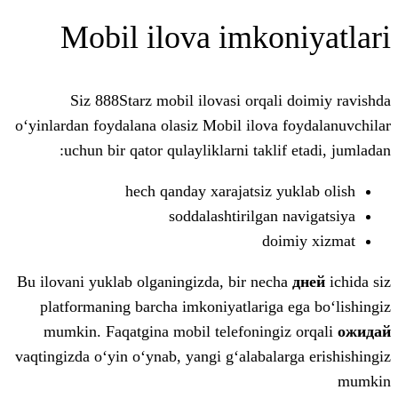
Mobil ilova imko
Siz 888Starz mobil ilovasi orqal
o‘yinlardan foydalana olasiz Mobil ilova
uchun bir qator qulayliklarni takli
hech qanday xarajatsiz y
soddalashtirilgan
do
Bu ilovani yuklab olganingizda, bir nec
platformaning barcha imkoniyatlariga
mumkin. Faqatgina mobil telefoningi
vaqtingizda o‘yin o‘ynab, yangi g‘alabala