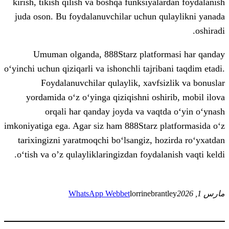
kirish, tikish qilish va boshqa funksiyal
juda oson. Bu foydalanuvchilar uchun q
Umuman olganda, 888Starz platfo
o‘yinchi uchun qiziqarli va ishonchli tajri
Foydalanuvchilar qulaylik, xavfs
yordamida o‘z o‘yinga qiziqishni osh
orqali har qanday joyda va vaq
imkoniyatiga ega. Agar siz ham 888Starz p
tarixingizni yaratmoqchi bo‘lsangiz, h
o‘tish va o’z qulayliklaringizdan foydal
WhatsApp Web
bet
lorrinebra