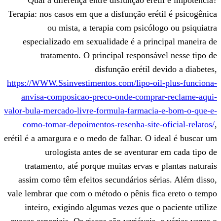
Terapia: nos casos em que a disfunção eré
ou mista, a terapia com psicól
especializado em sexualidade é a pri
tratamento. O principal responsá
disfunção erétil 
https://WWW.Ssinvestimentos.com/lipo-oi
anvisa-composicao-preco-onde-compr
valor-bula-mercado-livre-formula-farmaci
como-tomar-depoimentos-resenha-site-
erétil é a amargura e o medo de falhar. O 
urologista antes de se aventura
tratamento, até porque muitas ervas e
assim como têm efeitos secundários sé
vale lembrar que com o método o pênis fi
inteiro, exigindo algumas vezes que o
cuecas especiais. Os riscos são variáveis