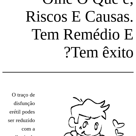
Riscos E C
Tem Remé
Tem 
O traço de
disfunção
erétil podes
ser reduzido
com a