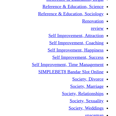
Reference & Educati
Reference & Education
Self Improvement,
Self Improvemen
Self Improvement
Self Improveme
Self Improvement, Time 
SIMPLEBET8 Bandar S
Socie
Societ
Society, R
Societ
Societ