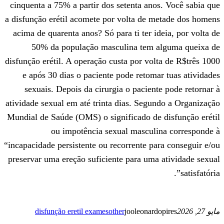
cinquenta a 75% a partir dos setenta ano
a disfunção erétil acomete por volta de 
acima de quarenta anos? Só para ti ter id
50% da população masculina tem 
disfunção erétil. A operação custa por vol
e após 30 dias o paciente pode retoma
sexuais. Depois da cirurgia o pacient
atividade sexual em até trinta dias. Segu
Mundial de Saúde (OMS) o significado de 
ou impotência sexual masculi
“incapacidade persistente ou recorrente pa
preservar uma ereção suficiente para uma
disfunção eretil exames
other
jooleonard