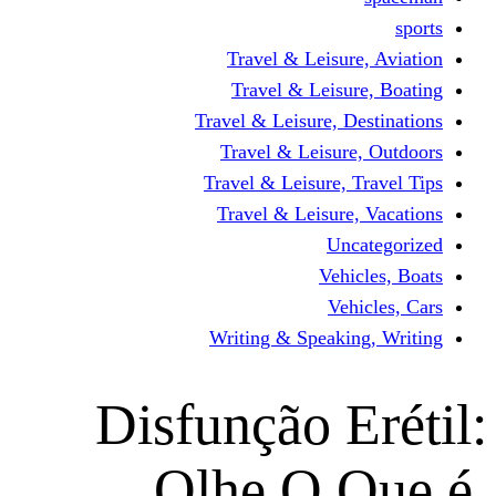
Travel & Leisur
Travel & Leisu
Travel & Leisure, D
Travel & Leisur
Travel & Leisure, 
Travel & Leisure
Un
Vehi
Veh
Writing & Speaki
Disfunção E
Olhe O 