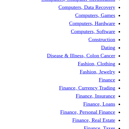
Computers, Dat
Comput
Computers
Computers
C
Disease & Illness, C
Fashio
Fashi
Finance, Curre
Finance
Fin
Finance, Perso
Finance, 
Fin