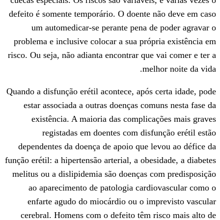
defeito é somente temporário. O doente 
um automedicar-se perante pena de
problema e inclusive colocar a sua próp
risco. Ou seja, não adianta encontrar que 
melh
Quando a disfunção erétil acontece, após 
estar associada a outras doenças com
existência. A maioria das complic
registadas em doentes com disfu
dependentes da doença de apoio que le
função erétil: a hipertensão arterial, a obe
melitus ou a dislipidemia são doenças 
ao aparecimento de patologia cardi
enfarte agudo do miocárdio ou o im
cerebral. Homens com o defeito têm r