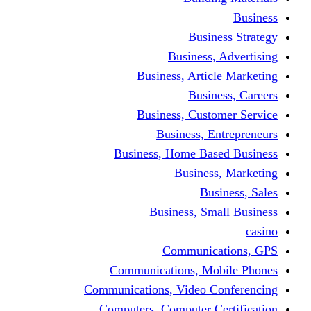
Busine
Business, 
Business, Articl
Busine
Business, Custo
Business, En
Business, Home Base
Business
Busi
Business, Sma
Communica
Communications, Mob
Communications, Video Co
Computers, Computer Ce