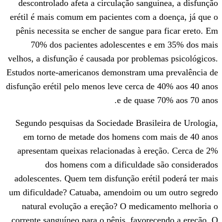
descontrolado afeta a circulação sangu
erétil é mais comum em pacientes com a 
pênis necessita se encher de sangue par
70% dos pacientes adolescentes e
velhos, a disfunção é causada por proble
Estudos norte-americanos demonstram um
disfunção erétil pelo menos leve cerca d
e de quase
Segundo pesquisas da Sociedade Brasile
em torno de metade dos homens com
apresentam queixas relacionadas à ere
dos homens com a dificuldade 
adolescentes. Quem tem disfunção eréti
um dificuldade? Catuaba, amendoim ou 
natural evolução a ereção? O medica
corrente sanguíneo para o pênis, favore