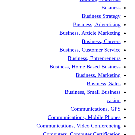
Busine
Business, 
Business, Articl
Busine
Business, Custo
Business, En
Business, Home Base
Business
Busi
Business, Sma
Communica
Communications, Mob
Communications, Video Co
Computers, Computer Ce