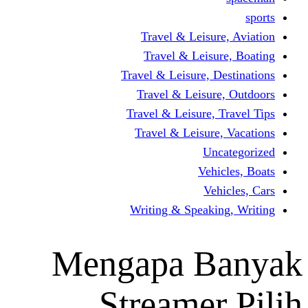
Travel & Leisur
Travel & Leisu
Travel & Leisure, D
Travel & Leisur
Travel & Leisure, 
Travel & Leisure
Un
Vehi
Veh
Writing & Speaki
Mengapa B
Streamer