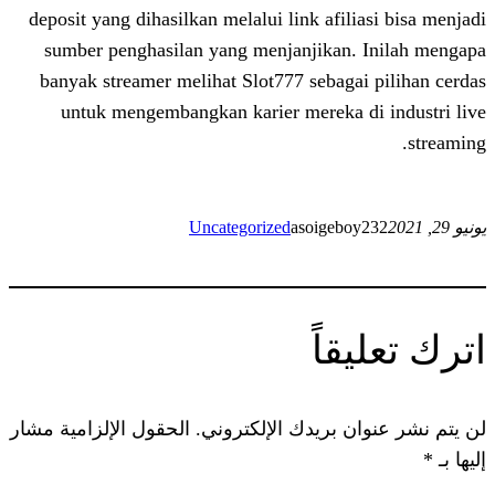
deposit yang dihasilkan melalui link afil
sumber penghasilan yang menjanjikan
banyak streamer melihat Slot777 sebag
untuk mengembangkan karier mereka 
Uncategorized
asoigeb
اً
 بريدك الإلكتروني.
الحقول الإلزامية مشار