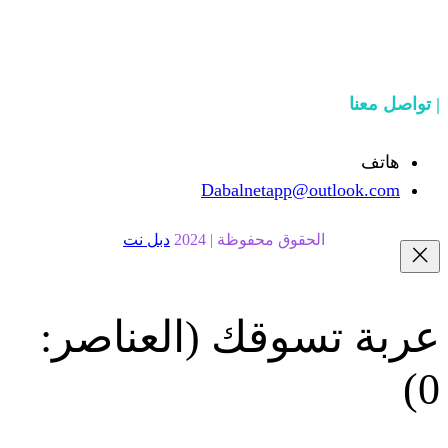
Dabalnetapp@o
حقوق محفوظة | 2024
دبل نت
سوقك
(العناصر: