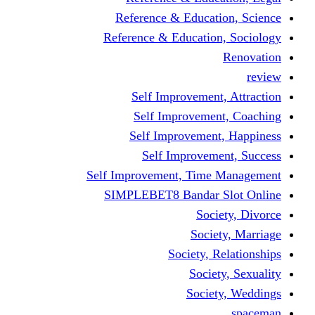
Reference & Educati
Reference & Education
Self Improvement,
Self Improvemen
Self Improvement
Self Improveme
Self Improvement, Time 
SIMPLEBET8 Bandar S
Socie
Societ
Society, R
Societ
Societ