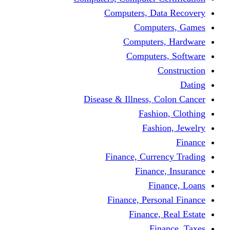
Computers, Dat
Comput
Computers
Computers
C
Disease & Illness, C
Fashio
Fashi
Finance, Curre
Finance
Fin
Finance, Perso
Finance, 
Fin