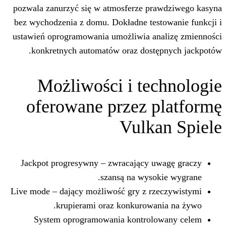
pozwala zanurzyć się w atmosferze pr
bez wychodzenia z domu. Dokładne test
ustawień oprogramowania umożliwia an
konkretnych automatów oraz dostę
Możliwości i tec
oferowane przez p
Vulka
Jackpot progresywny – zwracający u
szansą na wysok
Live mode – dający możliwość gry z rz
krupierami oraz konkurowan
System oprogramowania kontrolo