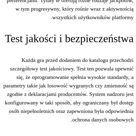
preferencjami. Tytuły te oferują różne r
w tym progresywny, który rośnie wr
wszystkich użytkow
Test jakości i bezpi
Każda gra przed dodaniem do kat
szczegółowy test jakościowy. Test ten
się, że oprogramowanie spełnia wyso
parametry takie jak losowość wygranych 
zgodne z deklaracjami producentów. Sys
konfigurowany w taki sposób, aby ograni
osób niepełnoletnich oraz zapewniona 
ochrona da