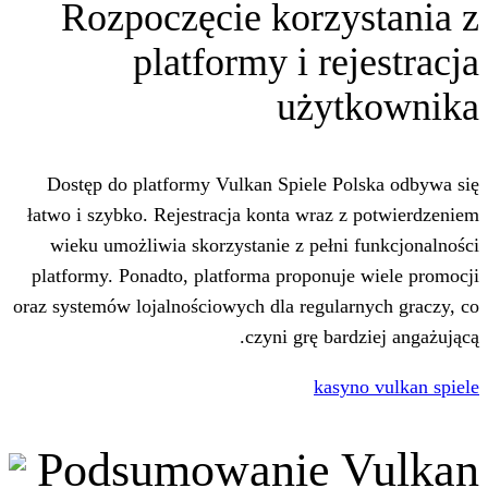
Rozpoczęcie korzy
platformy i re
uży
Dostęp do platformy Vulkan Spiele P
łatwo i szybko. Rejestracja konta wraz
wieku umożliwia skorzystanie z pełni
platformy. Ponadto, platforma proponuj
oraz systemów lojalnościowych dla regula
czyni grę bar
kasy
Podsumowanie 