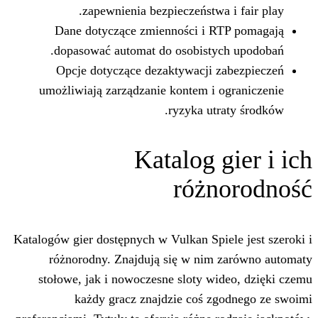
zapewnienia bezpieczeństwa 
Dane dotyczące zmienności i R
dopasować automat do osobistyc
Opcje dotyczące dezaktywacji z
umożliwiają zarządzanie kontem i o
ryzyka utra
Katalog g
różn
Katalogów gier dostępnych w Vulkan Spie
różnorodny. Znajdują się w nim 
stołowe, jak i nowoczesne sloty wid
każdy gracz znajdzie coś zg