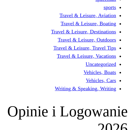
Travel & Leisur
Travel & Leisu
Travel & Leisure, D
Travel & Leisur
Travel & Leisure, 
Travel & Leisure
Un
Vehi
Veh
Writing & Speaki
Opinie i Log