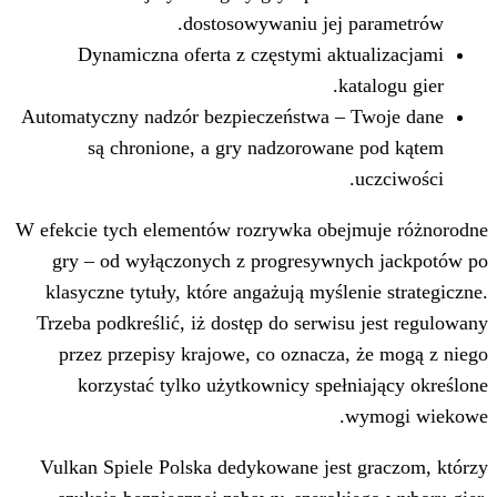
dostosowywaniu jej 
Dynamiczna oferta z częstymi akt
ka
Automatyczny nadzór bezpieczeństwa – 
są chronione, a gry nadzorowan
W efekcie tych elementów rozrywka obe
gry – od wyłączonych z progresywn
klasyczne tytuły, które angażują myśle
Trzeba podkreślić, iż dostęp do serwis
przez przepisy krajowe, co oznacza,
korzystać tylko użytkownicy speł
Vulkan Spiele Polska dedykowane jest