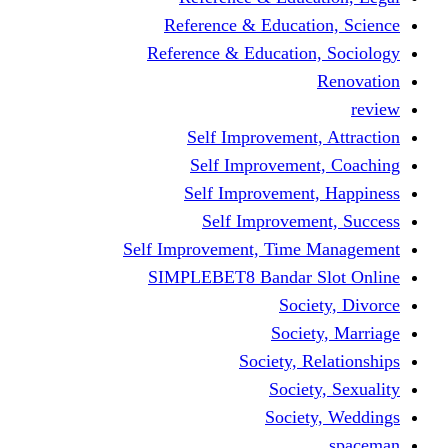
Reference & Educati
Reference & Education
Self Improvement,
Self Improvemen
Self Improvement
Self Improveme
Self Improvement, Time 
SIMPLEBET8 Bandar S
Socie
Societ
Society, R
Societ
Societ