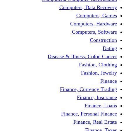
Computers, Dat
Comput
Computers
Computers
C
Disease & Illness, C
Fashio
Fashi
Finance, Curre
Finance
Fin
Finance, Perso
Finance, 
Fin