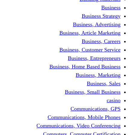
Busine
Business, 
Business, Articl
Busine
Business, Custo
Business, En
Business, Home Base
Business
Busi
Business, Sma
Communica
Communications, Mob
Communications, Video Co
Computers, Computer Ce