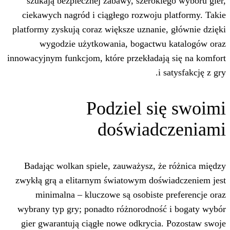
szukają bezpiecznej zabawy, szeroki
ciekawych nagród i ciągłego rozwoju 
platformy zyskują coraz większe uznanie
wygodzie użytkowania, bogactwu
innowacyjnym funkcjom, które przekładaj
i
Podziel s
doświad
Badając wolkan spiele, zauważysz, ż
zwykłą grą a elitarnym światowym doś
minimalna – kluczowe są osobiste 
wybrany typ gry; ponadto różnorodnoś
gier gwarantują ciągłe nowe odkrycia