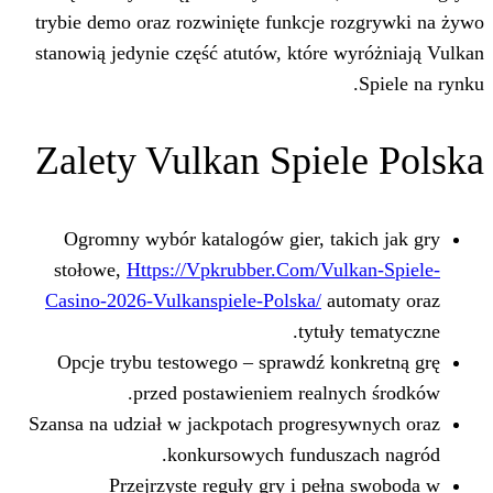
trybie demo oraz rozwinięte funkcje r
stanowią jedynie część atutów, które 
Zalety Vulkan Spie
Ogromny wybór katalogów gier, tak
stołowe,
Https://Vpkrubber.Com/Vul
Casino-2026-Vulkanspiele-Polska/
aut
tytuły
Opcje trybu testowego – sprawdź ko
przed postawieniem realny
Szansa na udział w jackpotach progres
konkursowych fundusz
Przejrzyste reguły gry i pełn