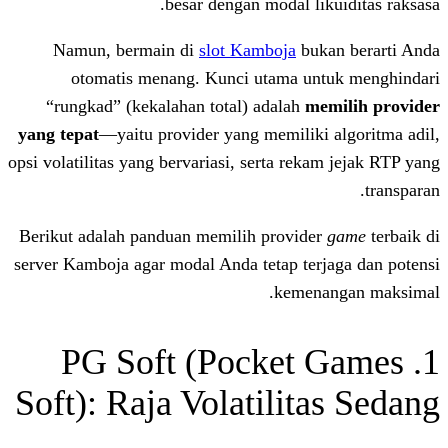
besar dengan modal li
Namun, bermain di
slot Kamboja
bu
otomatis menang. Kunci utama u
“rungkad” (kekalahan total) adalah
m
yang tepat
—yaitu provider yang memiliki
opsi volatilitas yang bervariasi, serta rek
Berikut adalah panduan memilih provid
server Kamboja agar modal Anda tetap ter
kemen
1. PG Soft (Pocket
Soft): Raja Volatilit