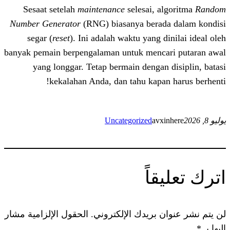
Sesaat setelah
maintenance
selesai, 
Number Generator
(RNG) biasanya berad
segar (
reset
). Ini adalah waktu yang 
banyak pemain berpengalaman untuk menc
yang longgar. Tetap bermain dengan
kekalahan Anda, dan tahu kapa
Uncategorized
avx
اً
 بريدك الإلكتروني.
الحقول الإلزامية مشار