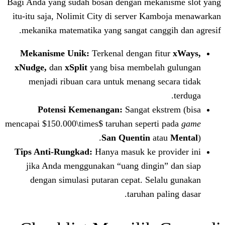
Bagi Anda yang sudah bosan dengan mek
itu-itu saja, Nolimit City di server K
mekanika matematika yang sangat cang
Mekanisme Unik:
Terkenal dengan f
xNudge,
dan
xSplit
yang bisa membela
menjadi ribuan cara untuk menang s
Potensi Kemenangan:
Sangat ek
mencapai $150.000\times$ taruhan sepert
San Quentin
at
Tips Anti-Rungkad:
Hanya masuk ke p
jika Anda menggunakan “uang dingi
dengan simulasi putaran cepat. Sel
taruhan p