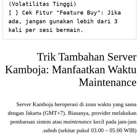
(Volatilitas Tinggi)

[ ] Cek Fitur "Feature Buy"
ada, jangan gunakan lebih d
Trik Tambaha
Kamboja: Manfaatk
Mai
Server Kamboja beroperasi di zona
dengan Jakarta (GMT+7). Biasanya, pr
pembaruan sistem atau
maintenance
ke
subuh (sekitar pukul 03