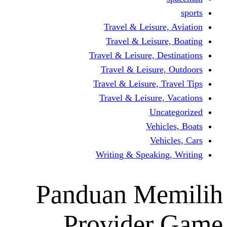
Travel & Leisur
Travel & Leisu
Travel & Leisure, D
Travel & Leisur
Travel & Leisure, 
Travel & Leisure
Un
Vehi
Veh
Writing & Speaki
Panduan Me
Provider