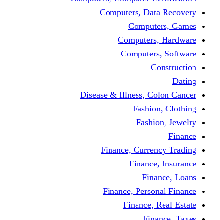
Computers, Dat
Comput
Computers
Computers
C
Disease & Illness, C
Fashio
Fashi
Finance, Curre
Finance
Fin
Finance, Perso
Finance, 
Fin