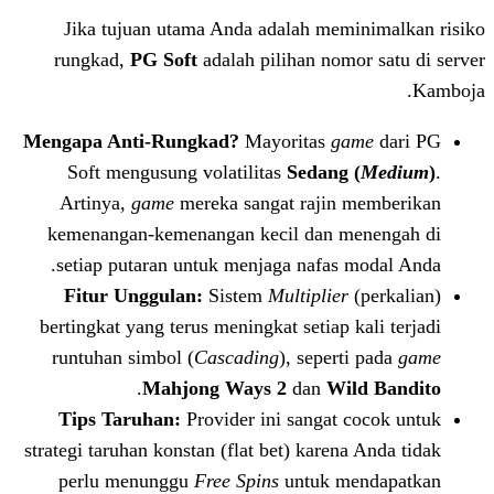
Jika tujuan utama Anda adalah mem
rungkad,
PG Soft
adalah pilihan nom
Mengapa Anti-Rungkad?
Mayoritas
g
Soft mengusung volatilitas
Sedang 
Artinya,
game
mereka sangat rajin
kemenangan-kemenangan kecil dan m
setiap putaran untuk menjaga nafas 
Fitur Unggulan:
Sistem
Multiplier
bertingkat yang terus meningkat setiap 
runtuhan simbol (
Cascading
), sepert
.
Mahjong Ways 2
dan
Wi
Tips Taruhan:
Provider ini sangat 
strategi taruhan konstan (flat bet) karen
perlu menunggu
Free Spins
untuk m