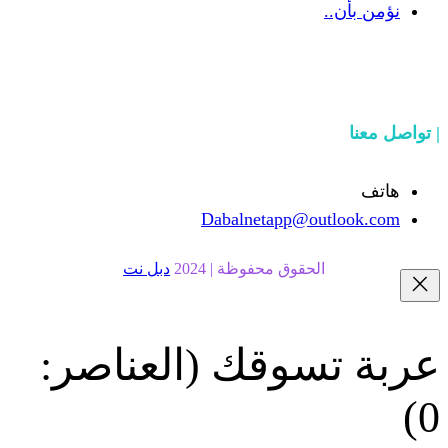
Dabalnetapp@o
حقوق محفوظة | 2024
دبل نت
سوقك
(العناصر: