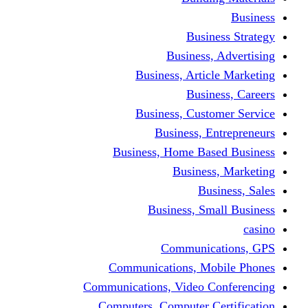
Busine
Business, 
Business, Articl
Busine
Business, Custo
Business, En
Business, Home Base
Business
Busi
Business, Sma
Communica
Communications, Mob
Communications, Video Co
Computers, Computer Ce