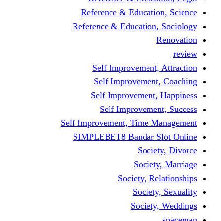
Reference & Educati
Reference & Education
Self Improvement,
Self Improvemen
Self Improvement
Self Improveme
Self Improvement, Time 
SIMPLEBET8 Bandar S
Socie
Societ
Society, R
Societ
Societ