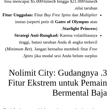
bisa mencapai $5.000\times$ hingga $21
n
Fitur Unggulan:
Fitur
Buy Free Spins
da
instan (seperti petir di
Gates of O
Starligh
Strategi Anti-Rungkad:
Karena vol
tinggi, batasi taruhan Anda di an
(
Minimum Bet
). Jangan bernafsu membel
Spins
jika modal sesi Anda bel
3. Nolimit City: Gu
Fitur Ekstrem untu
Bermen