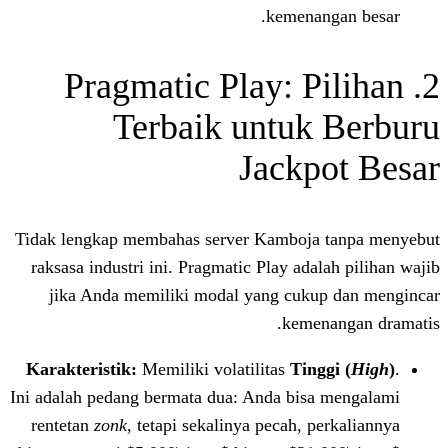
kemena
2. Pragmatic Play: 
Terbaik untuk
Jackp
Tidak lengkap membahas server Kamboja
raksasa industri ini. Pragmatic Play ada
jika Anda memiliki modal yang cuk
keme
Karakteristik:
Memiliki volatilitas
Tin
Ini adalah pedang bermata dua: Anda bis
rentetan
zonk
, tetapi sekalinya pecah, 