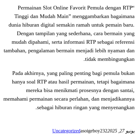
“Permainan Slot Online Favorit Pe
Tinggi dan Mudah Main” menggamb
dunia hiburan digital semakin ramah un
Dengan tampilan yang sederhana, c
mudah dipahami, serta informasi RTP s
tambahan, pengalaman bermain menjadi l
tidak
Pada akhirnya, yang paling penting b
hanya soal RTP atau hasil permainan, 
mereka bisa menikmati prosesny
memahami permainan secara perlahan, da
sebagai hiburan ringan ya
Uncategorized
asoigeb