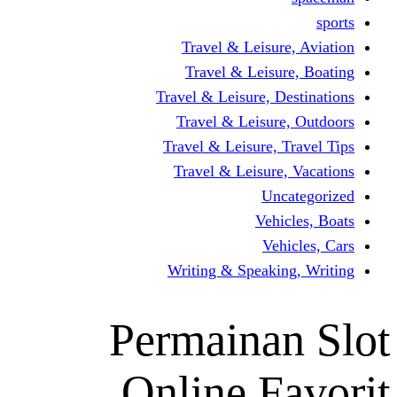
Travel & Leisur
Travel & Leisu
Travel & Leisure, D
Travel & Leisur
Travel & Leisure, 
Travel & Leisure
Un
Vehi
Veh
Writing & Speaki
Permaina
Online F