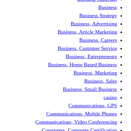
Busine
Business, 
Business, Articl
Busine
Business, Custo
Business, En
Business, Home Base
Business
Busi
Business, Sma
Communica
Communications, Mob
Communications, Video Co
Computers, Computer Ce