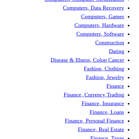
Computers, Dat
Comput
Computers
Computers
C
Disease & Illness, C
Fashio
Fashi
Finance, Curre
Finance
Fin
Finance, Perso
Finance, 
Fin