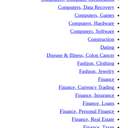
Computers, Dat
Comput
Computers
Computers
C
Disease & Illness, C
Fashio
Fashi
Finance, Curre
Finance
Fin
Finance, Perso
Finance, 
Fin