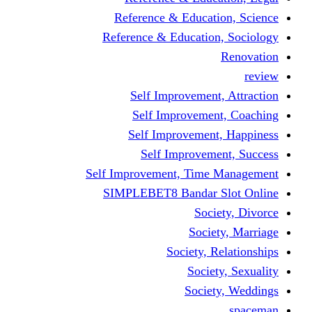
Reference & Educati
Reference & Education
Self Improvement,
Self Improvemen
Self Improvement
Self Improveme
Self Improvement, Time 
SIMPLEBET8 Bandar S
Socie
Societ
Society, R
Societ
Societ