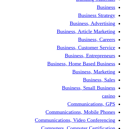
Busine
Business, 
Business, Articl
Busine
Business, Custo
Business, En
Business, Home Base
Business
Busi
Business, Sma
Communica
Communications, Mob
Communications, Video Co
Computers, Computer Ce