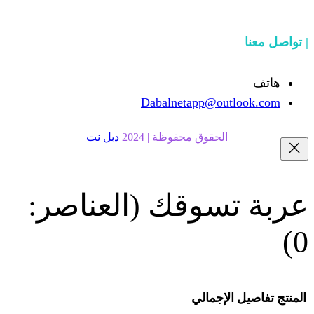
Dabalnetapp@o
حقوق محفوظة | 2024
دبل نت
سوقك
(العناصر:
إجمالي