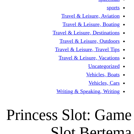
Travel & Leisur
Travel & Leisu
Travel & Leisure, D
Travel & Leisur
Travel & Leisure, 
Travel & Leisure
Un
Vehi
Veh
Writing & Speaki
Princess Slot
Slot B