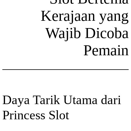
Kerajaa
Wajib 
P
Daya Tarik Utama
Princess Slot