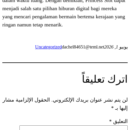
dalam waktu luang. Dengan demikian, Prin
menjadi salah satu pilihan hiburan digital
yang mencari pengalaman bermain bertem
ringan namun tetap menarik.
Uncategorized
dachel84651@te
اً
 بريدك الإلكتروني.
الحقول الإلزامية مشار