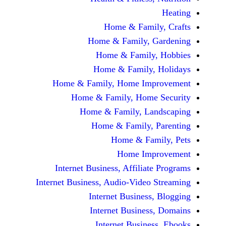
Home & Fami
Home & Family,
Home & Famil
Home & Family
Home & Family, Home Im
Home & Family, Hom
Home & Family, L
Home & Family,
Home & Fa
Home Im
Internet Business, Affilia
Internet Business, Audio-Vide
Internet Busines
Internet Busine
Internet Busin