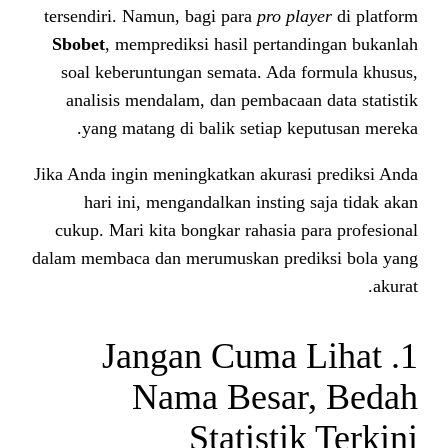
tersendiri. Namun, bagi para
pro p
Sbobet
, memprediksi hasil perta
soal keberuntungan semata. Ada
analisis mendalam, dan pembacaa
yang matang di balik setiap k
Jika Anda ingin meningkatkan akura
hari ini, mengandalkan instin
cukup. Mari kita bongkar rahasia
dalam membaca dan merumuskan pre
1. Jangan Cuma
Nama Besa
Statisti