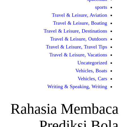
Travel & Leisur
Travel & Leisu
Travel & Leisure, D
Travel & Leisur
Travel & Leisure, 
Travel & Leisure
Unc
Vehi
Veh
Writing & Speaki
Rahasia Me
Prediks