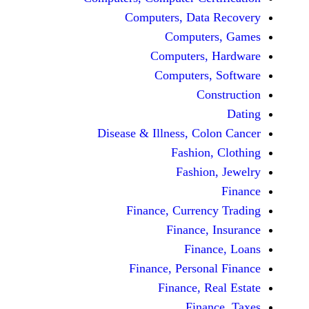
Computers, Dat
Comput
Computers
Computers
C
Disease & Illness, C
Fashio
Fashi
Finance, Curre
Finance
Fina
Finance, Perso
Finance, 
Fin