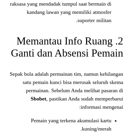
raksasa yang mendadak tumpul saat
kandang lawan yang memilik
supor
2. Memantau Info
Ganti dan Absens
Sepak bola adalah permainan tim, 
satu pemain kunci bisa merus
permainan. Sebelum Anda me
Sbobet
, pastikan Anda su
inf
Pemain yang terkena akum
ku