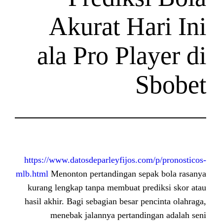
Akurat Ha
ala Pro Pla
S
https://www.datosdeparleyfijos.co
mlb.html
Menonton pertandingan sep
kurang lengkap tanpa membuat pr
hasil akhir. Bagi sebagian besar p
menebak jalannya pertandi