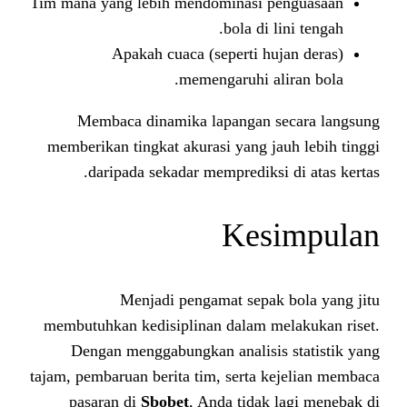
Tim mana yang lebih mendominasi 
bola di 
Apakah cuaca (seperti h
memengaruhi a
Membaca dinamika lapangan 
memberikan tingkat akurasi yang j
daripada sekadar memprediks
Kes
Menjadi pengamat sepa
membutuhkan kedisiplinan dalam 
Dengan menggabungkan analisi
tajam, pembaruan berita tim, serta 
pasaran di
Sbobet
, Anda tidak