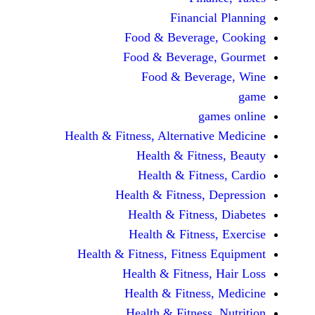
Financi
Food & Beverag
Food & Beverag
Food & Beve
ga
Health & Fitness, Alternati
Health & Fitn
Health & Fitn
Health & Fitness,
Health & Fitnes
Health & Fitnes
Health & Fitness, Fitnes
Health & Fitness
Health & Fitnes
Health & Fitness