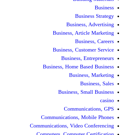
Busine
Business, 
Business, Articl
Busine
Business, Custo
Business, En
Business, Home Base
Business
Busi
Business, Sma
Communicat
Communications, Mob
Communications, Video Co
Computers, Computer Ce