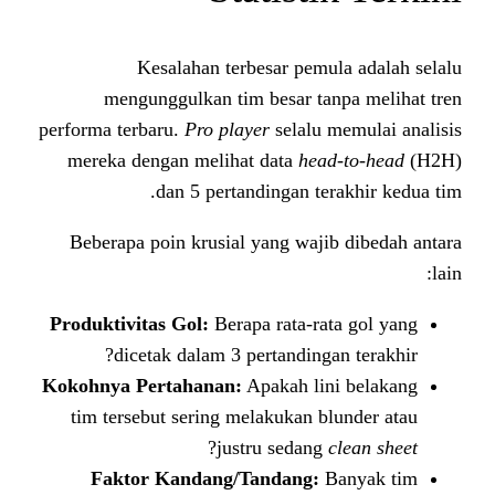
Kesalahan terbesar pemu
mengunggulkan tim besar ta
performa terbaru.
Pro player
selalu 
mereka dengan melihat data
hea
dan 5 pertandingan te
Beberapa poin krusial yang waji
Produktivitas Gol:
Berapa rata-ra
dicetak dalam 3 pertandinga
Kokohnya Pertahanan:
Apakah lin
tim tersebut sering melakukan b
?
justru sedang
Faktor Kandang/Tandang:
B