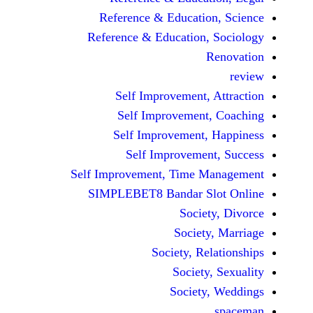
Reference & Educatio
Reference & Education,
Self Improvement,
Self Improvement
Self Improvement,
Self Improvemen
Self Improvement, Time 
SIMPLEBET8 Bandar S
Socie
Societ
Society, Re
Society
Society