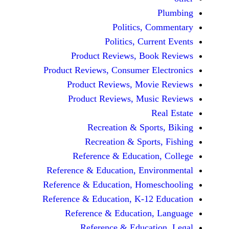
Politics, 
Politics, Cur
Product Reviews, Bo
Product Reviews, Consumer E
Product Reviews, Mov
Product Reviews, Mus
Recreation & Spo
Recreation & Spor
Reference & Educatio
Reference & Education, Env
Reference & Education, Hom
Reference & Education, K-12
Reference & Education
Reference & Educat