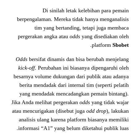
Di sinilah letak kele
berpengalaman. Mereka tidak ha
tim yang bertanding, tet
pergerakan angka atau
odds
yang
.
Odds
bersifat dinamis dan bisa b
kick-off
. Perubahan ini biasanya 
besarnya volume dukungan dari pu
berita mendadak dari internal tim
yang mendadak mencadangkan p
Jika Anda melihat pergerakan
odds
atau mencurigakan (disebut juga
od
analisis ulang karena platform b
informasi “A1” yang belum diketa