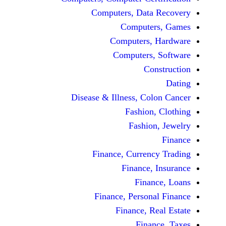
Computers, Dat
Comput
Computers
Computers
C
Disease & Illness, C
Fashio
Fashi
Finance, Curre
Finance
Fina
Finance, Perso
Finance, 
Fin