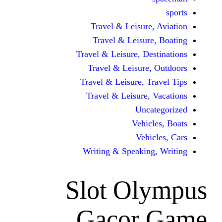
Travel & Leisur
Travel & Leisu
Travel & Leisure, D
Travel & Leisur
Travel & Leisure, 
Travel & Leisure
Unc
Vehi
Veh
Writing & Speaki
Slot Ol
Gacor