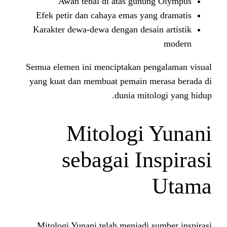
Awan tebal di atas gunu
Efek petir dan cahaya emas ya
Karakter dewa-dewa dengan desa
Semua elemen ini menciptakan pe
yang kuat dan membuat pemain m
dunia mit
Mitologi
sebagai In
Mitologi Yunani telah menjadi 