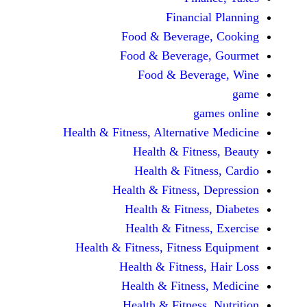
Financi
Food & Beverag
Food & Beverag
Food & Beve
ga
Health & Fitness, Alternati
Health & Fitn
Health & Fitn
Health & Fitness,
Health & Fitnes
Health & Fitnes
Health & Fitness, Fitnes
Health & Fitness
Health & Fitnes
Health & Fitness