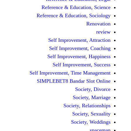
Reference & Educatio
Reference & Education,
Self Improvement,
Self Improvement
Self Improvement,
Self Improvemen
Self Improvement, Time 
SIMPLEBET8 Bandar S
Socie
Societ
Society, Re
Society
Society