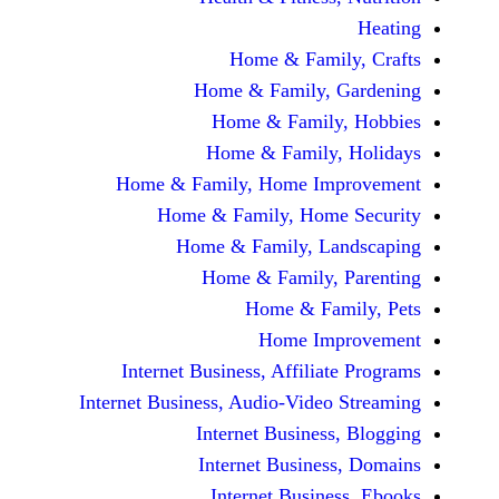
Home & Fami
Home & Family,
Home & Famil
Home & Family
Home & Family, Home Im
Home & Family, Hom
Home & Family, L
Home & Family,
Home & Fa
Home Im
Internet Business, Affilia
Internet Business, Audio-Vide
Internet Busines
Internet Busine
Internet Busin