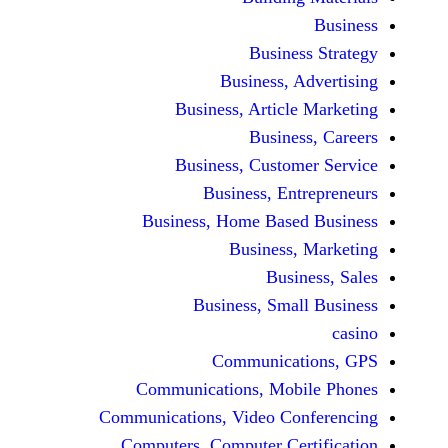
Busine
Business, 
Business, Articl
Busine
Business, Custo
Business, En
Business, Home Base
Business
Busi
Business, Sma
Communicat
Communications, Mob
Communications, Video Co
Computers, Computer Ce