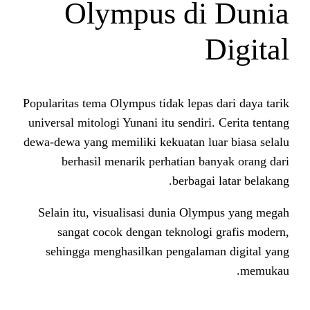
Olympus di
Popularitas tema Olympus tidak lepa
universal mitologi Yunani itu sendir
dewa-dewa yang memiliki kekuatan l
berhasil menarik perhatian b
berbaga
Selain itu, visualisasi dunia Ol
sangat cocok dengan teknolog
sehingga menghasilkan pengala