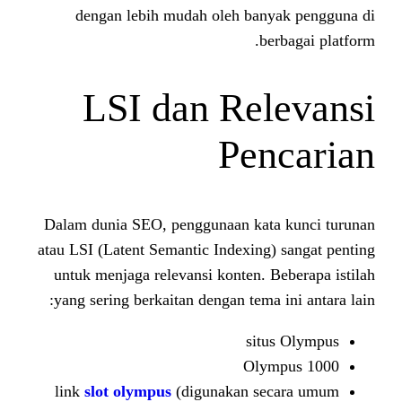
dengan lebih mudah oleh ban
b
LSI dan Re
Pe
Dalam dunia SEO, penggunaan kat
atau LSI (Latent Semantic Indexing
untuk menjaga relevansi konten. 
yang sering berkaitan dengan tema
sit
Oly
link
slot olympus
(digunakan s