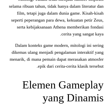
selama ribuan tahun, tidak hanya da
film, tetapi juga dalam dunia g
seperti peperangan para dewa, keku
serta kebijaksanaan Athena me
cerita 
Dalam konteks game modern, mit
dikemas ulang menjadi pengalaman
menarik, di mana pemain dapat me
epik dari cerita-cerit
Elemen Ga
yang D