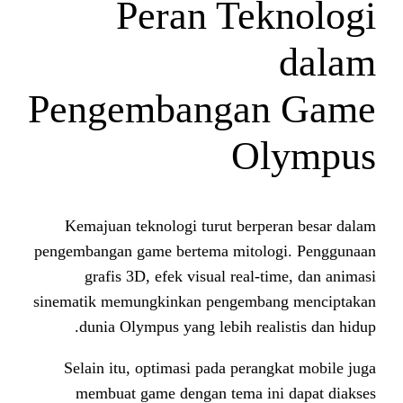
Peran Te
Pengembanga
O
Kemajuan teknologi turut berp
pengembangan game bertema mitol
grafis 3D, efek visual real-
sinematik memungkinkan pengemb
dunia Olympus yang lebih rea
Selain itu, optimasi pada pera
membuat game dengan tema in