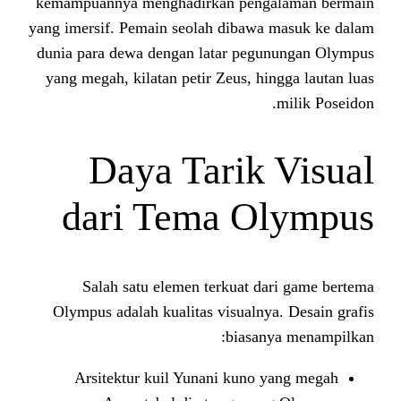
kemampuannya menghadirkan peng
yang imersif. Pemain seolah dibaw
dunia para dewa dengan latar peg
yang megah, kilatan petir Zeus, h
Daya Tarik
dari Tema O
Salah satu elemen terkuat d
Olympus adalah kualitas visualny
biasa
Arsitektur kuil Yunani kuno