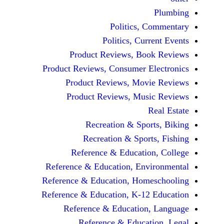
Politics, 
Politics, Cur
Product Reviews, Bo
Product Reviews, Consumer E
Product Reviews, Mov
Product Reviews, Mus
Recreation & Spo
Recreation & Spor
Reference & Educatio
Reference & Education, Env
Reference & Education, Hom
Reference & Education, K-12
Reference & Education
Reference & Educat