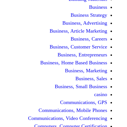
Busine
Business, 
Business, Articl
Busine
Business, Custo
Business, En
Business, Home Base
Business
Busi
Business, Sma
Communicat
Communications, Mob
Communications, Video Co
Computers, Computer Ce