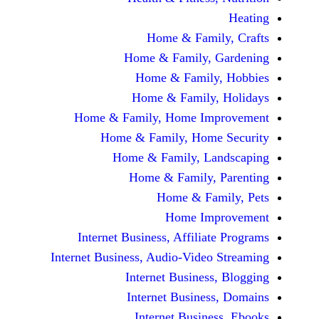
Home & Fami
Home & Family,
Home & Famil
Home & Family
Home & Family, Home Im
Home & Family, Hom
Home & Family, L
Home & Family,
Home & Fa
Home Im
Internet Business, Affilia
Internet Business, Audio-Vide
Internet Busines
Internet Busine
Internet Busin