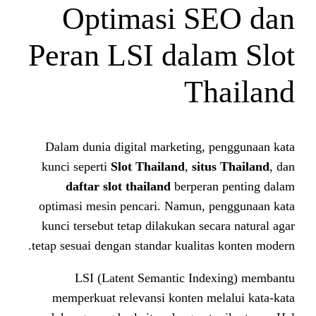
Optimasi S
Peran LSI dal
T
Dalam dunia digital marketing,
kunci seperti
Slot Thailand
,
sit
daftar slot thailand
berpera
optimasi mesin pencari. Namun,
kunci tersebut tetap dilakukan se
tetap sesuai dengan standar kualit
LSI (Latent Semantic Ind
memperkuat relevansi konten m