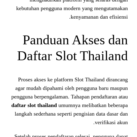
kebutuhan pengguna modern yan
kenyamana
Panduan Aks
Daftar Slot T
Proses akses ke platform Slot Th
agar mudah dipahami oleh pengg
pengguna berpengalaman. Tahapan p
daftar slot thailand
umumnya melib
langkah sederhana seperti pengisi
Setelah proses pendaftaran selesai