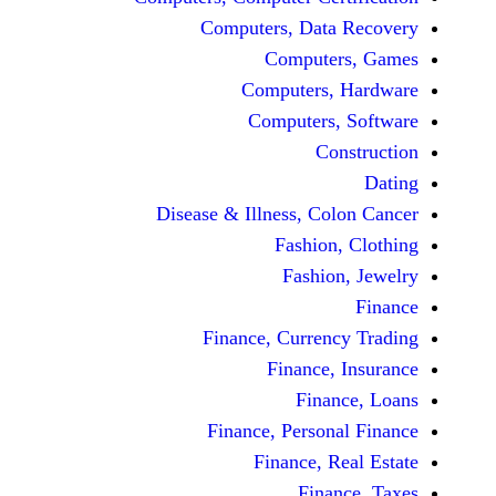
Computers, Dat
Comput
Computers
Computers
C
Disease & Illness, C
Fashio
Fashi
Finance, Curre
Finance
Fina
Finance, Perso
Finance, 
Fin