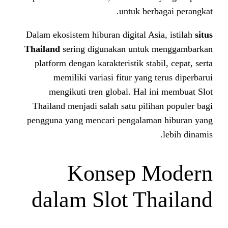
untuk be
Dalam ekosistem hiburan digital A
Thailand
sering digunakan untu
platform dengan karakteristik sta
memiliki variasi fitur yang
mengikuti tren global. Hal 
Thailand menjadi salah satu pil
pengguna yang mencari pengalam
Konsep 
dalam Slot T