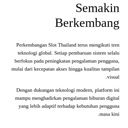
S
Berk
Perkembangan Slot Thailand teru
teknologi global. Setiap pembaru
berfokus pada peningkatan penga
mulai dari kecepatan akses hingga 
Dengan dukungan teknologi mode
mampu menghadirkan pengalaman 
yang lebih adaptif terhadap ke