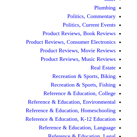
Politics, 
Politics, Cur
Product Reviews, Bo
Product Reviews, Consumer E
Product Reviews, Mov
Product Reviews, Mus
Recreation & Spo
Recreation & Spor
Reference & Educatio
Reference & Education, Env
Reference & Education, Hom
Reference & Education, K-12
Reference & Education
Reference & Educat