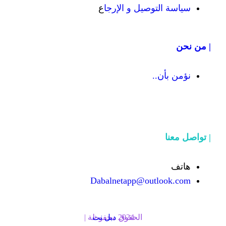
يل و الإرجا
ع
Dabalnetapp@o
الحقوق محفوظة | 2024
دبل نت