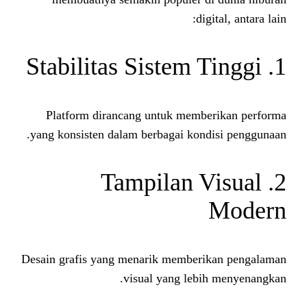
di
Platform dirancang untuk memb
yang konsisten dalam berbagai kon
2. Tampilan
Desain grafis yang menarik member
visual yang leb