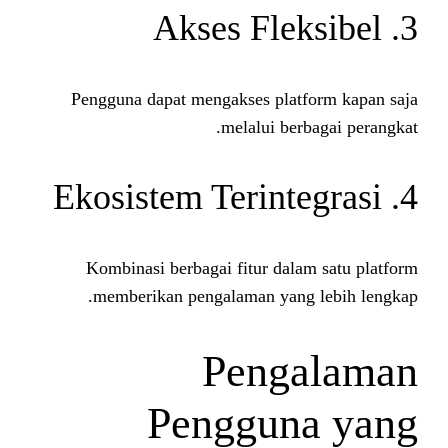
Pengguna dapat mengakses pla
melalui be
Kombinasi berbagai fitur dal
memberikan pengalaman yang
Peng
Penggun