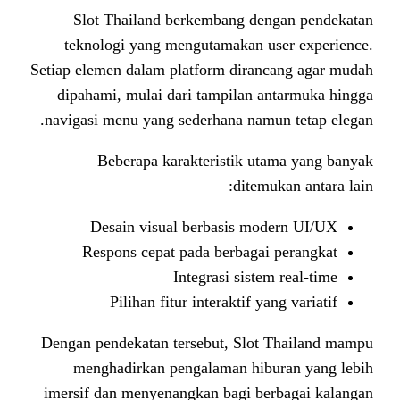
Slot Thailand berkembang de
teknologi yang mengutamakan 
Setiap elemen dalam platform dira
dipahami, mulai dari tampilan 
navigasi menu yang sederhana nam
Beberapa karakteristik u
ditem
Desain visual berbasis mo
Respons cepat pada berbaga
Integrasi sist
Pilihan fitur interaktif y
Dengan pendekatan tersebut, Slot
menghadirkan pengalaman hib
imersif dan menyenangkan bagi b