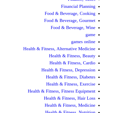
Financi
Food & Beverag
Food & Beverag
Food & Beve
ga
Health & Fitness, Alternati
Health & Fitn
Health & Fitn
Health & Fitness,
Health & Fitnes
Health & Fitnes
Health & Fitness, Fitnes
Health & Fitness
Health & Fitnes
Health & Fitness