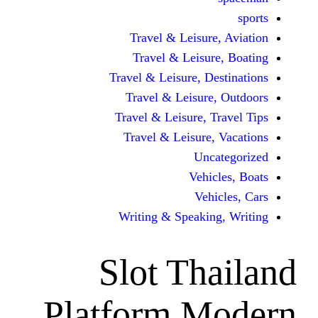
Travel & Leisur
Travel & Leisu
Travel & Leisure, D
Travel & Leisur
Travel & Leisure, 
Travel & Leisure
Unc
Vehi
Veh
Writing & Speaki
Slot Th
Platform M