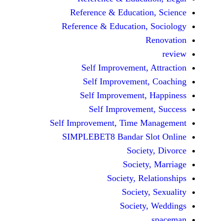
Reference & Educatio
Reference & Education,
Self Improvement,
Self Improvement
Self Improvement,
Self Improvemen
Self Improvement, Time 
SIMPLEBET8 Bandar S
Socie
Societ
Society, Re
Society
Society