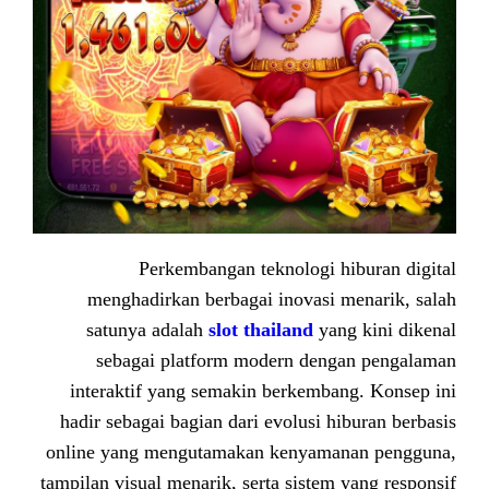
Perkembangan teknologi
menghadirkan berbagai inovas
satunya adalah
slot thailand
y
sebagai platform modern de
interaktif yang semakin berkem
hadir sebagai bagian dari evolusi
online yang mengutamakan kenya
tampilan visual menarik, serta sist