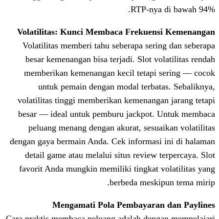
RTP-ny
Volatilitas: Kunci Membaca Freku
Volatilitas memberi tahu seberapa se
besar kemenangan bisa terjadi. Slot v
memberikan kemenangan kecil tetap
untuk pemain dengan modal terba
volatilitas tinggi memberikan kemenan
besar — ideal untuk pemburu jackpo
peluang menang dengan akurat, sesu
dengan gaya bermain Anda. Cek informas
detail game atau melalui situs review
favorit Anda mungkin memiliki tingkat
berbeda mesk
Mengamati Pola Pembayara
Cara praktis membaca peluang adalah de