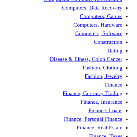
Computers, Dat
Comput
Computers
Computers
C
Disease & Illness, C
Fashio
Fashi
Finance, Curre
Finance
Fin
Finance, Perso
Finance, 
Fin