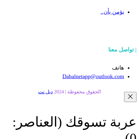
Dabalnetapp@o
حقوق محفوظة | 2024
دبل نت
سوقك
(العناصر: