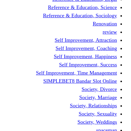
Reference & Educati
Reference & Education
Self Improvement,
Self Improvemen
Self Improvement
Self Improveme
Self Improvement, Time 
SIMPLEBET8 Bandar S
Socie
Societ
Society, R
Societ
Societ