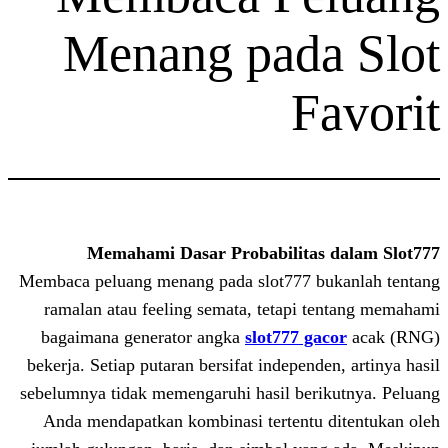
Menang pad
F
Memahami Dasar Probabilita
Membaca peluang menang pada slot777 b
ramalan atau feeling semata, tetapi 
bagaimana generator angka
slot777 g
bekerja. Setiap putaran bersifat independ
sebelumnya tidak memengaruhi hasil ber
Anda mendapatkan kombinasi tertentu