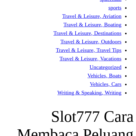
Travel & Leisur
Travel & Leisu
Travel & Leisure, D
Travel & Leisur
Travel & Leisure, 
Travel & Leisure
Un
Vehi
Veh
Writing & Speaki
Slot77
Membaca Pe