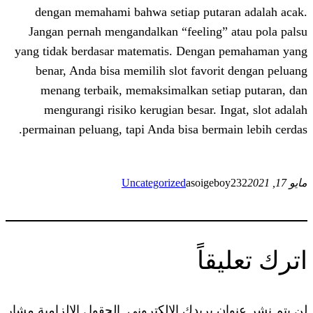
dengan memahami bahwa setiap puta
Jangan pernah mengandalkan “feeling”
yang tidak berdasar matematis. Denga
benar, Anda bisa memilih slot favor
menang terbaik, memaksimalkan set
mengurangi risiko kerugian besar. I
permainan peluang, tapi Anda bisa berm
Uncategorized
asoigeb
اً
 بريدك الإلكتروني.
الحقول الإلزامية مشار