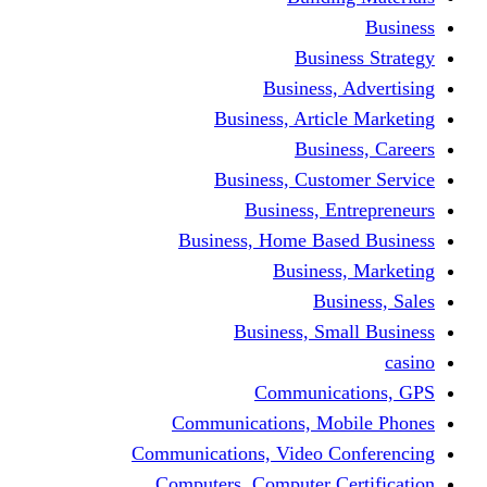
Busine
Business, 
Business, Articl
Busine
Business, Custo
Business, En
Business, Home Base
Business
Busi
Business, Sma
Communica
Communications, Mob
Communications, Video Co
Computers, Computer Ce