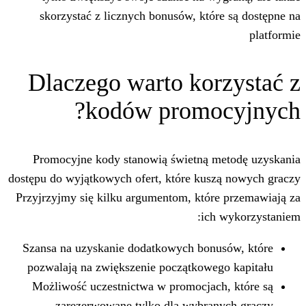
skorzystać z licznych bonusów, któ
Dlaczego warto kor
kodów promo
Promocyjne kody stanowią świetną 
dostępu do wyjątkowych ofert, które kus
Przyjrzyjmy się kilku argumentom, któr
ich
Szansa na uzyskanie dodatkowych bon
pozwalają na zwiększenie początkowe
Możliwość uczestnictwa w promocjac
zarezerwowane tylko dla wybra