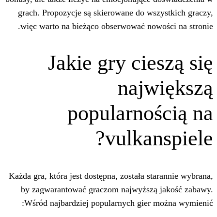
grach. Propozycje są skierowane do ws
więc warto na bieżąco obserwować now
Jakie gry ci
naj
popularno
vulka
Każda gra, która jest dostępna, została s
by zagwarantować graczom najwyższą
Wśród najbardziej popularnych gier