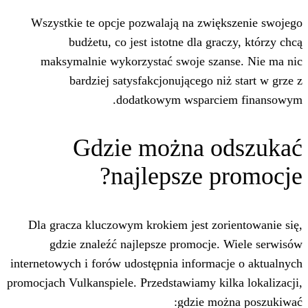
Wszystkie te opcje pozwalają na zwi
budżetu, co jest istotne dla g
maksymalnie wykorzystać swoje sz
bardziej satysfakcjonującego n
dodatkowym wsparc
Gdzie można 
najlepsze 
Dla gracza kluczowym krokiem jest zo
gdzie znaleźć najlepsze promocje
internetowych i forów udostępnia informa
promocjach Vulkanspiele. Przedstawiamy k
gdzie m