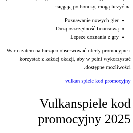
sięgają po bonusy
Poznawanie n
Dużą oszczędność
Lepsze doz
Warto zatem na bieżąco obserwować ofe
korzystać z każdej okazji, aby w 
dost
vulkan spiel
Vulkanspi
promocyjn