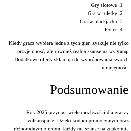
Gr
Gra w
Kiedy gracz wybiera jedną z tych gier, 
przyjemność, ale również realną sz
Dodatkowe oferty skłaniają do wyp
Podsum
Rok 2025 przynosi wiele możli
vulkanspiele. Dzięki kodom 
różnorodnym ofertom, każdy ma sza