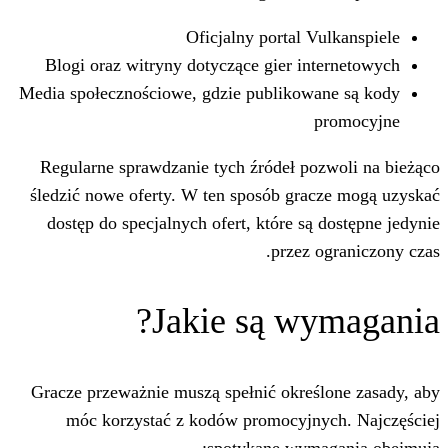
Oficjalny portal V
Blogi oraz witryny dotyczące gier in
Media społecznościowe, gdzie publikow
Regularne sprawdzanie tych źródeł po
śledzić nowe oferty. W ten sposób gra
dostęp do specjalnych ofert, które są
przez 
Jakie są wy
Gracze przeważnie muszą spełnić okreś
móc korzystać z kodów promocyjn