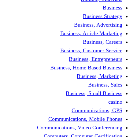
Busine
Business, 
Business, Articl
Busine
Business, Custo
Business, En
Business, Home Base
Business
Busi
Business, Sma
Communica
Communications, Mob
Communications, Video Co
Computers, Computer Ce