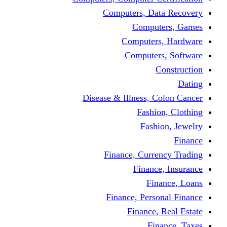
Computers, Dat
Comput
Computers
Computers
C
Disease & Illness, C
Fashio
Fashi
Finance, Curre
Finance
Fin
Finance, Perso
Finance, 
Fin