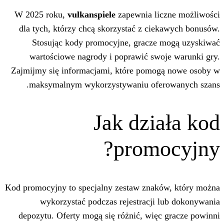
W 2025 roku,
vulkanspiele
zapewnia l
dla tych, którzy chcą skorzystać z ci
Stosując kody promocyjne, gracz
wartościowe nagrody i poprawić sw
Zajmijmy się informacjami, które pom
maksymalnym wykorzystywaniu ofe
Jak dzi
prom
Kod promocyjny to specjalny zestaw zna
wykorzystać podczas rejestracji
depozytu. Oferty mogą się różnić, wię