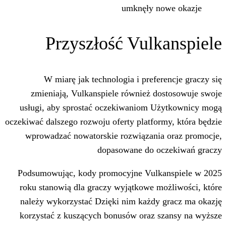
umknęły n
Przyszłość Vulk
W miarę jak technologia i prefe
zmieniają, Vulkanspiele również d
usługi, aby sprostać oczekiwaniom 
oczekiwać dalszego rozwoju oferty platfo
wprowadzać nowatorskie rozwiązani
dopasowane do o
Podsumowując, kody promocyjne Vulk
roku stanowią dla graczy wyjątkowe m
należy wykorzystać Dzięki nim każdy
korzystać z kuszących bonusów oraz 