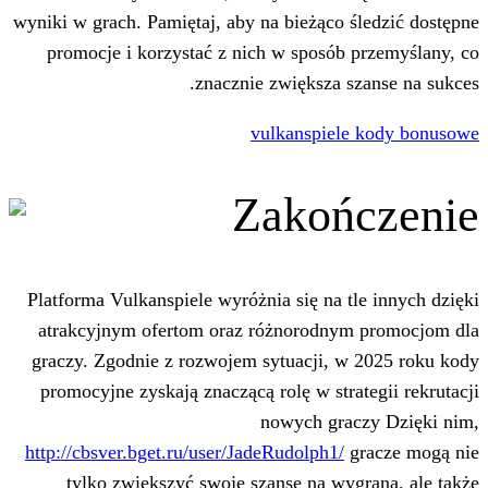
wyniki w grach. Pamiętaj, aby na bieżąco
promocje i korzystać z nich w sposób
znacznie zwiększa 
vulkanspiel
Zakoń
Platforma Vulkanspiele wyróżnia się na 
atrakcyjnym ofertom oraz różnorodny
graczy. Zgodnie z rozwojem sytuacji, 
promocyjne zyskają znaczącą rolę w str
nowych gr
http://cbsver.bget.ru/user/JadeRudolph1/
tylko zwiększyć swoje szanse na wy