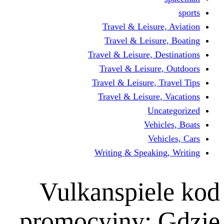
Travel & Leisur
Travel & Leisu
Travel & Leisure, D
Travel & Leisur
Travel & Leisure, 
Travel & Leisure
Un
Vehi
Veh
Writing & Speaki
Vulkanspie
promocyjny: