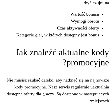
Wart
Wym
Czas aktywn
Kategorie gier, w których dostępny
Jak znaleźć aktu
pro
Nie musisz szukać daleko, aby natknąć 
kody promocyjne. Nasz serwis regul
dostępne oferty dla graczy. Są dostępn