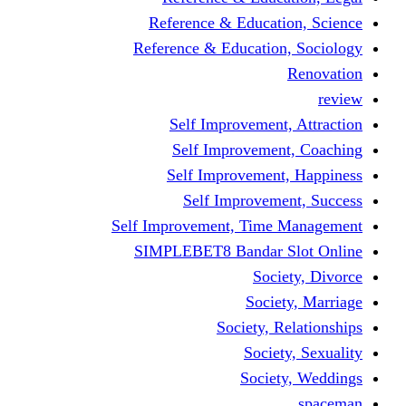
Reference & Educati
Reference & Education
Self Improvement,
Self Improvemen
Self Improvement
Self Improveme
Self Improvement, Time 
SIMPLEBET8 Bandar S
Socie
Societ
Society, R
Societ
Societ