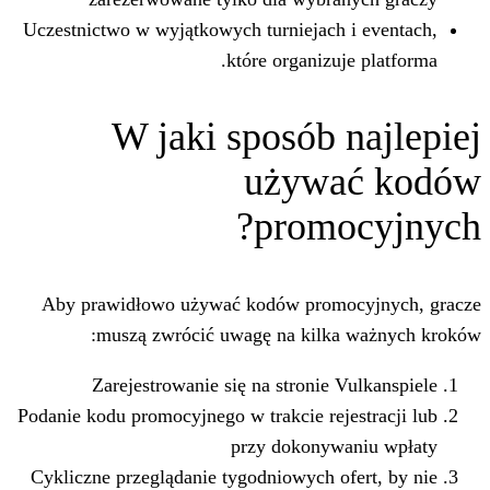
Uczestnictwo w wyjątkowych turniejach 
które organizuj
W jaki sposób 
używa
promo
Aby prawidłowo używać kodów promo
muszą zwrócić uwagę na kilka
Zarejestrowanie się na stronie 
Podanie kodu promocyjnego w trakcie reje
przy dokonywa
Cykliczne przeglądanie tygodniowych of